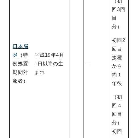
（初
回3回
目
分）
初回2
日本脳
回目
炎
（特
平成19年4月
接種
例処置
1日以降の生
―
から
期間対
まれ
約１
象者）
年後
（初
回４
回目
分）
初回