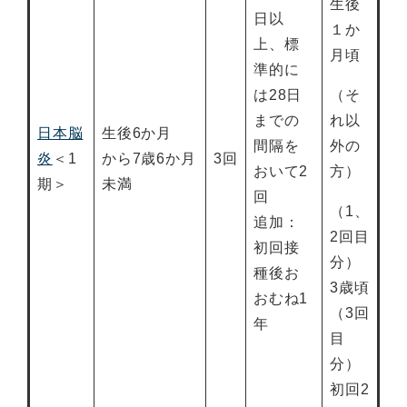
生後
日以
１か
上、標
月頃
準的に
は28日
（そ
までの
れ以
日本脳
生後6か月
間隔を
外の
炎
＜1
から7歳6か月
3回
おいて2
方）
期＞
未満
回
（1、
追加：
2回目
初回接
分）
種後お
3歳頃
おむね1
（3回
年
目
分）
初回2