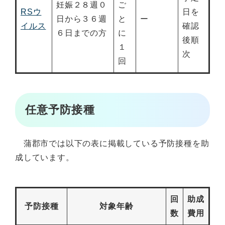
妊娠２８週０
ご
RSウ
日を
日から３６週
と
ー
イルス
確認
６日までの方
に
後順
１
次
回
任意予防接種
蒲郡市では以下の表に掲載している予防接種を助
成しています。
回
助成
予防接種
対象年齢
数
費用