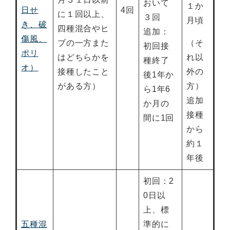
おいて
１か
日せ
4回
に１回以上、
３回
月頃
き、破
四種混合やヒ
追加：
傷風、
ブの一方また
（そ
初回接
ポリ
はどちらかを
れ以
種終了
オ）
接種したこと
外の
後1年か
がある方）
方）
ら1年6
追加
か月の
接種
間に1回
から
約１
年後
初回：2
0日以
上、標
五種混
準的に