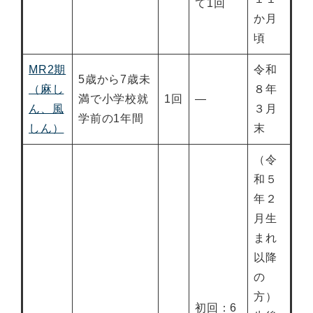
て1回
か月
頃
MR2期
令和
5歳から7歳未
（麻し
８年
満で小学校就
1回
―
ん、風
３月
学前の1年間
しん）
末
（令
和５
年２
月生
まれ
以降
の
方）
初回：6