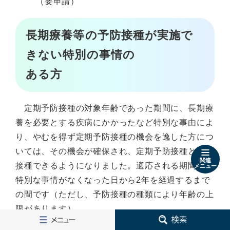
（要申請）
長期療養等の予防接種が実施で
きない特別の事情の
ある方
定期予防接種の対象年齢であった期間に、長期療
養を必要とする疾病にかかったなど特別な事由によ
り、やむを得ず定期予防接種の機会を逸した方につ
いては、その機会が確保され、定期予防接種として
関連
接種できるようになりました。適応される期間は、
メニュー
特別な事情がなくなった日から2年を経過するまで
の間です（ただし、予防接種の種類により年齢の上
限があります）。
メ
検
ニ
索