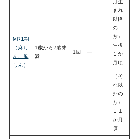
月生
まれ
以降
の
方）
MR1期
生後
（麻し
1歳から2歳未
1回
―
１か
ん、風
満
月頃
しん）
（そ
れ以
外の
方）
１１
か月
頃