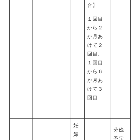
合】
１回目
から２
か月あ
けて２
回目、
１回目
から６
か月あ
けて３
回目
妊
分娩
娠
予定