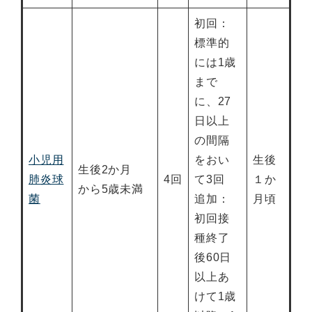
初回：
標準的
には1歳
まで
に、27
日以上
の間隔
小児用
をおい
生後
生後2か月
肺炎球
4回
て3回
１か
から5歳未満
菌
追加：
月頃
初回接
種終了
後60日
以上あ
けて1歳