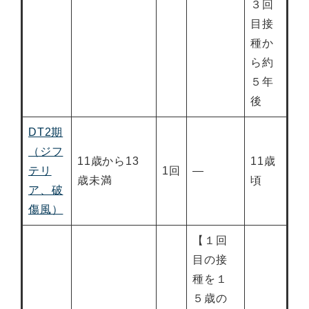
３回
目接
種か
ら約
５年
後
DT2期
（ジフ
11歳から13
11歳
テリ
1回
―
歳未満
頃
ア、破
傷風）
【１回
目の接
種を１
５歳の