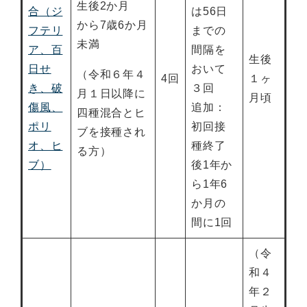
生後2か月
合（ジ
は56日
から7歳6か月
フテリ
までの
未満
ア、百
間隔を
生後
日せ
おいて
（令和６年４
4回
１ヶ
き、破
３回
月１日以降に
月頃
傷風、
追加：
四種混合とヒ
ポリ
初回接
ブを接種され
オ、ヒ
種終了
る方）
ブ）
後1年か
ら1年6
か月の
間に1回
（令
和４
年２