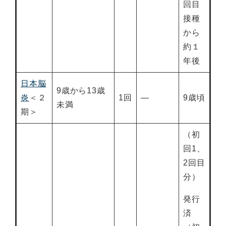
回目
接種
から
約１
年後
日本脳
9歳から13歳
炎
＜２
1回
―
9歳頃
未満
期＞
（初
回1、
2回目
分）
発行
済