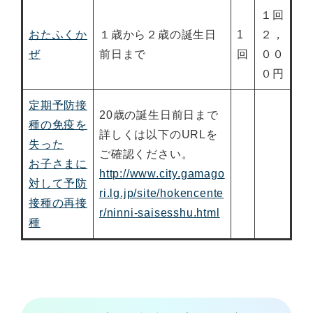
１回
おたふくか
１歳から２歳の誕生日
1
２，
ぜ
前日まで
回
００
０円
定期予防接
20歳の誕生日前日まで
種の免疫を
詳しくは以下のURLを
失った
ご確認ください。
お子さまに
http://www.city.gamago
対して予防
ri.lg.jp/site/hokencente
接種の再接
r/ninni-saisesshu.html
種