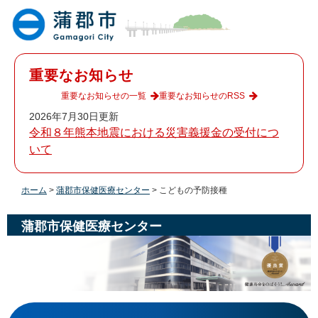
ペ
メ
ー
ニ
ジ
ュ
の
ー
先
を
重要なお知らせ
頭
飛
で
ば
重要なお知らせの一覧
重要なお知らせのRSS
す
し
2026年7月30日更新
。
て
令和８年熊本地震における災害義援金の受付につ
本
いて
文
へ
ホーム
>
蒲郡市保健医療センター
>
こどもの予防接種
蒲郡市保健医療センター
本