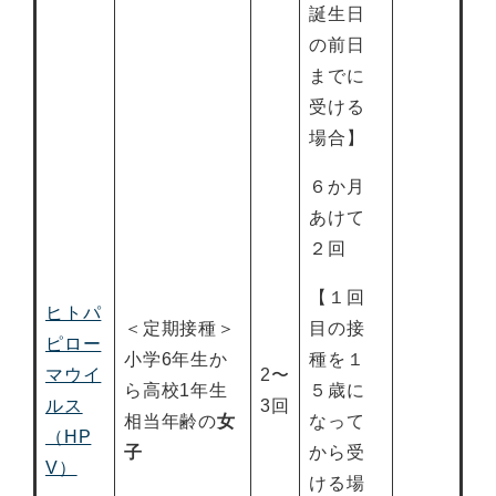
誕生日
の前日
までに
受ける
場合】
６か月
あけて
２回
【１回
ヒトパ
＜定期接種＞
目の接
ピロー
小学6年生か
種を１
マウイ
2〜
ら高校1年生
５歳に
ルス
3回
相当年齢の
女
なって
（HP
子
から受
V）
ける場