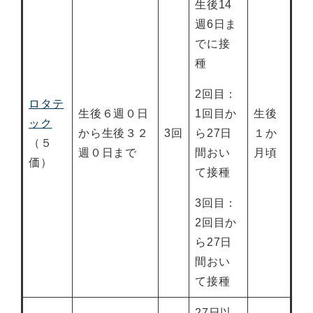
生後14
週6日ま
でに接
種
2回目：
ロタテ
生後６週０日
1回目か
生後
ック
から生後３２
3回
ら27日
１か
（５
週０日まで
間おい
月頃
価）
て接種
3回目：
2回目か
ら27日
間おい
て接種
27日以