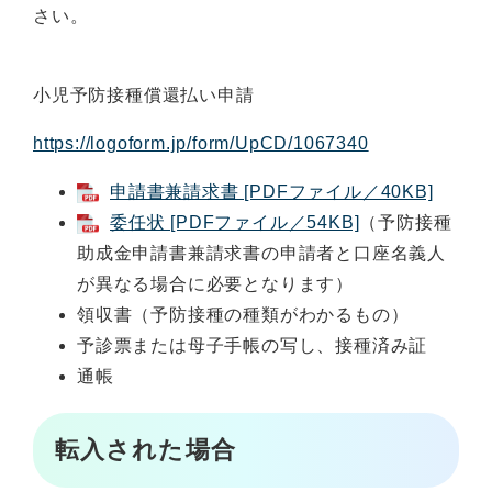
さい。
小児予防接種償還払い申請
https://logoform.jp/form/UpCD/1067340
申請書兼請求書 [PDFファイル／40KB]
委任状 [PDFファイル／54KB]
（予防接種
助成金申請書兼請求書の申請者と口座名義人
が異なる場合に必要となります）
領収書（予防接種の種類がわかるもの）
予診票または母子手帳の写し、接種済み証
通帳
転入された
場合