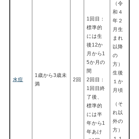
（令
和４
1回目：
年２
標準的
月生
には生
まれ
後12か
以降
月から1
の
5か月の
方）
間
生後
1歳から3歳未
水痘
2回
2回目：
１か
満
1回目終
月頃
了後、
（そ
標準的
れ以
には半
外の
年から1
方）
年あけ
１１