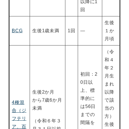
以降に1
回
生後
BCG
生後1歳未満
1回
―
１か
月頃
（令
和４
年２
初回：2
月生
0日以
まれ
上、標
生後2か月
以降
準的に
から7歳6か月
で該
4種混
は56日
未満
当の
合（ジ
までの
方）
フテリ
（令和６年３
間隔を
生後
ア、百
月３１日以前