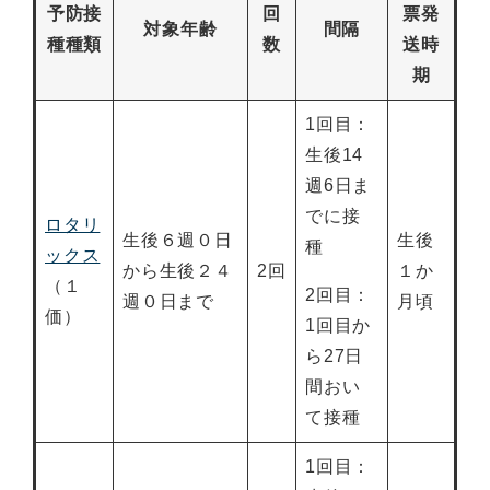
予防接
回
票発
対象年齢
間隔
種種類
数
送時
期
1回目：
生後14
週6日ま
でに接
ロタリ
生後６週０日
生後
種
ックス
から生後２４
2回
１か
（１
2回目：
週０日まで
月頃
価）
1回目か
ら27日
間おい
て接種
1回目：