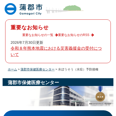
ペ
メ
ー
ニ
ジ
ュ
の
ー
先
を
重要なお知らせ
頭
飛
で
ば
重要なお知らせの一覧
重要なお知らせのRSS
す
し
2026年7月30日更新
。
て
令和８年熊本地震における災害義援金の受付につ
本
いて
文
へ
ホーム
>
蒲郡市保健医療センター
>
水ぼうそう（水痘）予防接種
蒲郡市保健医療センター
本