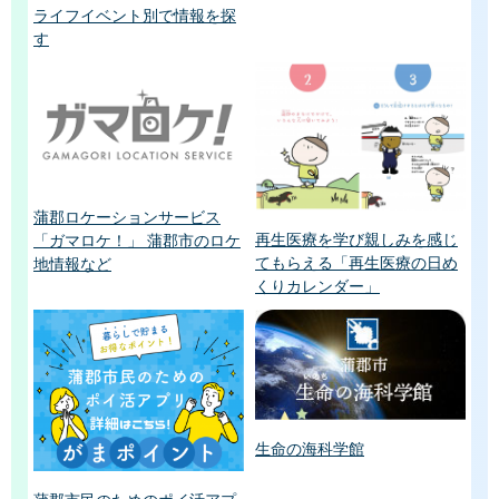
ライフイベント別で情報を探
す
蒲郡ロケーションサービス
再生医療を学び親しみを感じ
「ガマロケ！」 蒲郡市のロケ
てもらえる「再生医療の日め
地情報など
くりカレンダー」
生命の海科学館