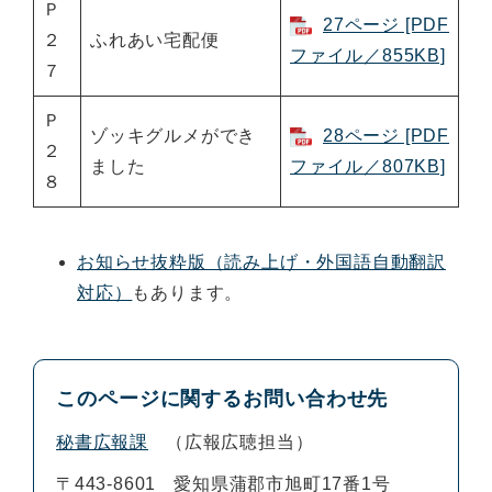
Ｐ
27ページ [PDF
２
ふれあい宅配便
ファイル／855KB]
７
Ｐ
ゾッキグルメができ
28ページ [PDF
２
ました
ファイル／807KB]
８
お知らせ抜粋版（読み上げ・外国語自動翻訳
対応）
もあります。
このページに関するお問い合わせ先
秘書広報課
広報広聴担当
〒443-8601
愛知県蒲郡市旭町17番1号