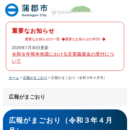
ペ
メ
ー
ニ
ジ
ュ
の
ー
先
を
重要なお知らせ
頭
飛
で
ば
重要なお知らせの一覧
重要なお知らせのRSS
す
し
2026年7月30日更新
。
て
令和８年熊本地震における災害義援金の受付につ
本
いて
文
へ
ホーム
>
広報がまごおり
>
広報がまごおり（令和３年４月号）
広報がまごおり
本
文
広報がまごおり（令和３年４月