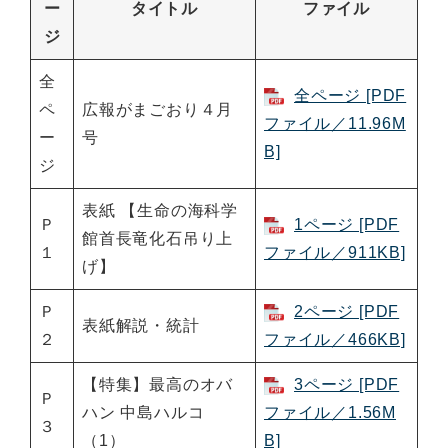
ー
タイトル
ファイル
ジ
全
全ページ [PDF
ペ
広報がまごおり４月
ファイル／11.96M
ー
号
B]
ジ
表紙 【生命の海科学
Ｐ
1ページ [PDF
館首長竜化石吊り上
１
ファイル／911KB]
げ】
Ｐ
2ページ [PDF
表紙解説・統計
２
ファイル／466KB]
【特集】最高のオバ
3ページ [PDF
Ｐ
ハン 中島ハルコ
ファイル／1.56M
３
（1）
B]