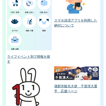
スマホ決済アプリを利用した
納付について
ライフイベント別で情報を探
す
蒲郡市観光大使 千賀滉大選
手 応援ページ