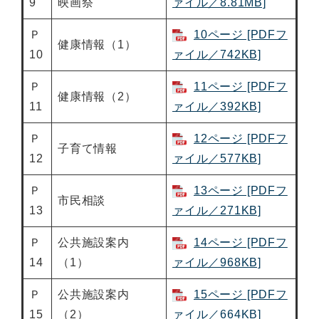
9
映画祭
ァイル／8.81MB]
Ｐ
10ページ [PDFフ
健康情報（1）
10
ァイル／742KB]
Ｐ
11ページ [PDFフ
健康情報（2）
11
ァイル／392KB]
Ｐ
12ページ [PDFフ
子育て情報
12
ァイル／577KB]
Ｐ
13ページ [PDFフ
市民相談
13
ァイル／271KB]
Ｐ
公共施設案内
14ページ [PDFフ
14
（1）
ァイル／968KB]
Ｐ
公共施設案内
15ページ [PDFフ
15
（2）
ァイル／664KB]