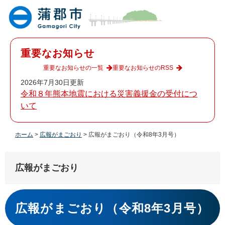
ペ
メ
ー
ニ
ジ
ュ
の
ー
先
を
重要なお知らせ
頭
飛
で
ば
重要なお知らせの一覧
重要なお知らせのRSS
す
し
2026年7月30日更新
。
て
令和８年熊本地震における災害義援金の受付につ
本
いて
文
へ
ホーム
>
広報がまごおり
>
広報がまごおり（令和8年3月号）
広報がまごおり
本
文
広報がまごおり（令和8年3月号）