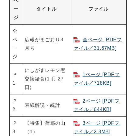
ペ
ー
タイトル
ファイル
ジ
全
ペ
広報がまごおり3
全ページ [PDFフ
ー
月号
ァイル／31.67MB]
ジ
にしがまレモン煮
Ｐ
1ページ [PDFフ
交換給食(1 月 27
1
ァイル／718KB]
日)
Ｐ
2ページ [PDFフ
表紙解説・統計
2
ァイル／644KB]
Ｐ
【特集】蒲郡の山
3ページ [PDFフ
3
（1）
ァイル／2.3MB]