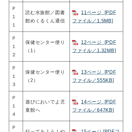
Ｐ
読む水族館／図書
11ページ [PDF
１
館めくるくん通信
ファイル／1.5MB]
１
Ｐ
保健センター便り
12ページ [PDF
１
（1）
ファイル／1.32MB]
２
Ｐ
保健センター便り
13ページ [PDF
１
（2）
ファイル／555KB]
３
Ｐ
遊びにおいでよ児
14ページ [PDF
１
童館へ
ファイル／647KB]
４
Ｐ
行ってみよう！や
15ページ [PDFフ