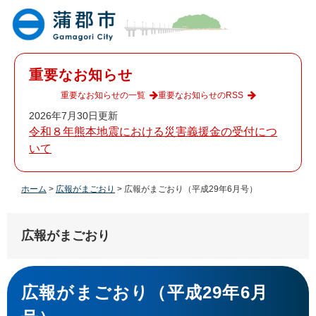
ペ
メ
ー
ニ
ジ
ュ
の
ー
先
を
重要なお知らせ
頭
飛
で
ば
重要なお知らせの一覧
重要なお知らせのRSS
す
し
2026年7月30日更新
。
て
令和８年熊本地震における災害義援金の受付につ
本
いて
文
へ
ホーム
>
広報がまごおり
>
広報がまごおり（平成29年6月号）
広報がまごおり
本
文
広報がまごおり（平成29年6月