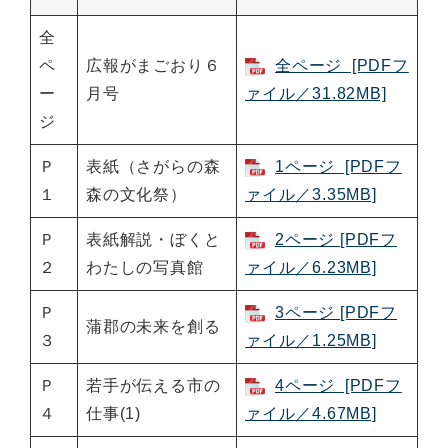
全
ペ
広報がまごおり６
全ページ [PDFフ
ー
月号
ァイル／31.82MB]
ジ
Ｐ
表紙（さがらの森
1ページ [PDFフ
１
森の文化祭）
ァイル／3.35MB]
Ｐ
表紙解説・ぼくと
2ページ [PDFフ
２
わたしの写真館
ァイル／6.23MB]
Ｐ
3ページ [PDFフ
蒲郡の未来を創る
３
ァイル／1.25MB]
Ｐ
若手が伝える市の
4ページ [PDFフ
４
仕事(1)
ァイル／4.67MB]