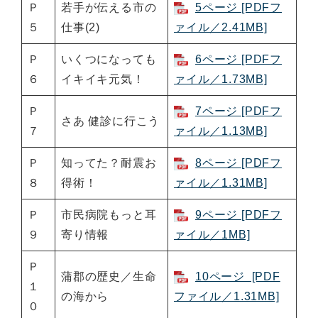
Ｐ
若手が伝える市の
5ページ [PDFフ
５
仕事(2)
ァイル／2.41MB]
Ｐ
いくつになっても
6ページ [PDFフ
６
イキイキ元気！
ァイル／1.73MB]
Ｐ
7ページ [PDFフ
さあ 健診に行こう
７
ァイル／1.13MB]
Ｐ
知ってた？耐震お
8ページ [PDFフ
８
得術！
ァイル／1.31MB]
Ｐ
市民病院もっと耳
9ページ [PDFフ
９
寄り情報
ァイル／1MB]
Ｐ
蒲郡の歴史／生命
10ページ [PDF
１
の海から
ファイル／1.31MB]
０