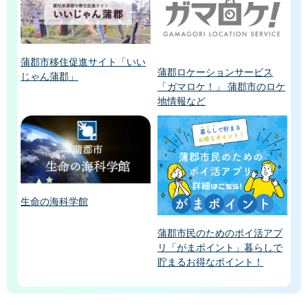
蒲郡市移住促進サイト「いい
蒲郡ロケーションサービス
じゃん蒲郡」
「ガマロケ！」 蒲郡市のロケ
地情報など
生命の海科学館
蒲郡市民のためのポイ活アプ
リ「がまポイント」暮らしで
貯まるお得なポイント！