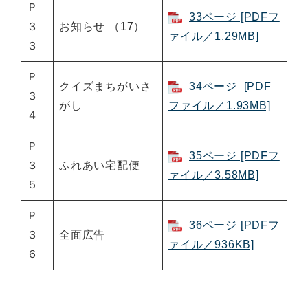
Ｐ
33ページ [PDFフ
３
お知らせ （17）
ァイル／1.29MB]
３
Ｐ
クイズまちがいさ
34ページ [PDF
３
がし
ファイル／1.93MB]
４
Ｐ
35ページ [PDFフ
３
ふれあい宅配便
ァイル／3.58MB]
５
Ｐ
36ページ [PDFフ
３
全面広告
ァイル／936KB]
６