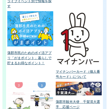
ライフイベント別で情報を探
す
蒲郡市民のためのポイ活アプ
リ「がまポイント」暮らしで
貯まるお得なポイント！
マイナンバーカード（個人番
号カード）について
蒲郡市観光大使 千賀滉大選
手 応援ページ