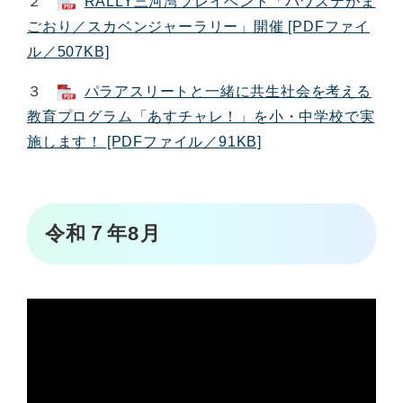
２
RALLY三河湾プレイベント「パワステがま
ごおり／スカベンジャーラリー」開催 [PDFファイ
ル／507KB]
３
パラアスリートと一緒に共生社会を考える
教育プログラム「あすチャレ！」を小・中学校で実
施します！ [PDFファイル／91KB]
令和７年8月