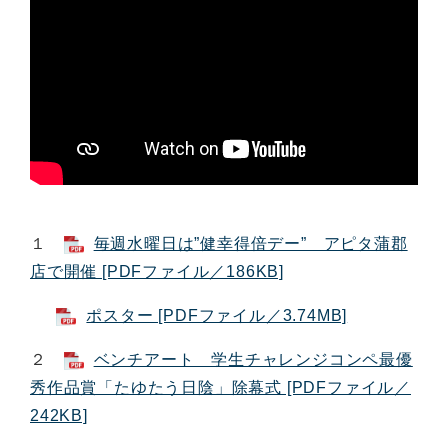
１
毎週水曜日は”健幸得倍デー” アピタ蒲郡
店で開催 [PDFファイル／186KB]
ポスター [PDFファイル／3.74MB]
２
ベンチアート 学生チャレンジコンペ最優
秀作品賞「たゆたう日陰」除幕式 [PDFファイル／
242KB]