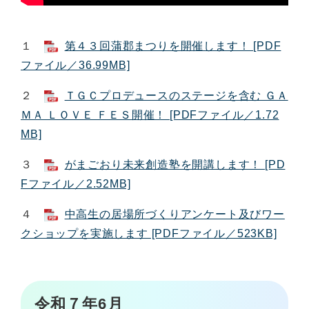
１
第４３回蒲郡まつりを開催します！ [PDF
ファイル／36.99MB]
２
ＴＧＣプロデュースのステージを含む ＧＡ
ＭＡ ＬＯＶＥ ＦＥＳ開催！ [PDFファイル／1.72
MB]
３
がまごおり未来創造塾を開講します！ [PD
Fファイル／2.52MB]
４
中高生の居場所づくりアンケート及びワー
クショップを実施します [PDFファイル／523KB]
令和７年6月