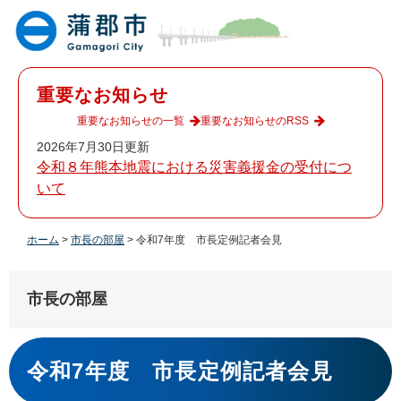
ペ
メ
ー
ニ
ジ
ュ
の
ー
先
を
重要なお知らせ
頭
飛
で
ば
重要なお知らせの一覧
重要なお知らせのRSS
す
し
2026年7月30日更新
。
て
令和８年熊本地震における災害義援金の受付につ
本
いて
文
へ
ホーム
>
市長の部屋
>
令和7年度 市長定例記者会見
市長の部屋
本
文
令和7年度 市長定例記者会見