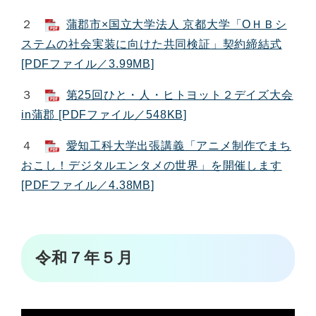
２
蒲郡市×国立大学法人 京都大学「ОＨＢシ
ステムの社会実装に向けた共同検証」契約締結式
[PDFファイル／3.99MB]
３
第25回ひと・人・ヒトヨット２デイズ大会
in蒲郡 [PDFファイル／548KB]
４
愛知工科大学出張講義「アニメ制作でまち
おこし！デジタルエンタメの世界」を開催します
[PDFファイル／4.38MB]
令和７年５月