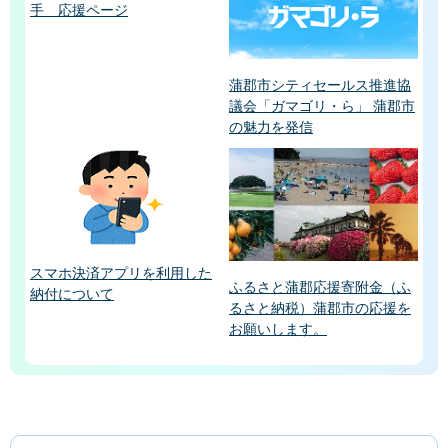
手 応援ページ
蒲郡市シティセールス推進協
議会「ガマゴリ・ら」 蒲郡市
の魅力を発信
スマホ決済アプリを利用した
ふるさと蒲郡応援寄附金（ふ
納付について
るさと納税）蒲郡市の応援を
お願いします。