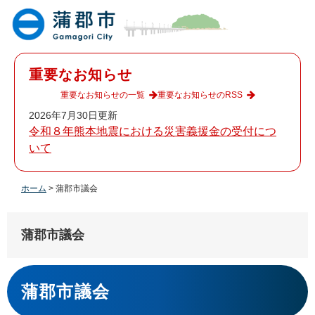
ペ
メ
ー
ニ
ジ
ュ
の
ー
先
を
重要なお知らせ
頭
飛
で
ば
重要なお知らせの一覧
重要なお知らせのRSS
す
し
2026年7月30日更新
。
て
令和８年熊本地震における災害義援金の受付につ
本
いて
文
へ
ホーム
>
蒲郡市議会
蒲郡市議会
本
文
蒲郡市議会