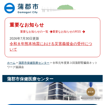
ペ
メ
ー
ニ
ジ
ュ
の
ー
先
を
重要なお知らせ
頭
飛
で
ば
重要なお知らせの一覧
重要なお知らせのRSS
す
し
2026年7月30日更新
。
て
令和８年熊本地震における災害義援金の受付につ
本
いて
文
へ
ホーム
>
蒲郡市保健医療センター
>
令和元年度第３回蒲郡腎臓病ネット
ワーク協議会
蒲郡市保健医療センター