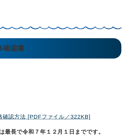
格確認書
認方法 [PDFファイル／322KB]
は最長で令和７年１２月１日までです。