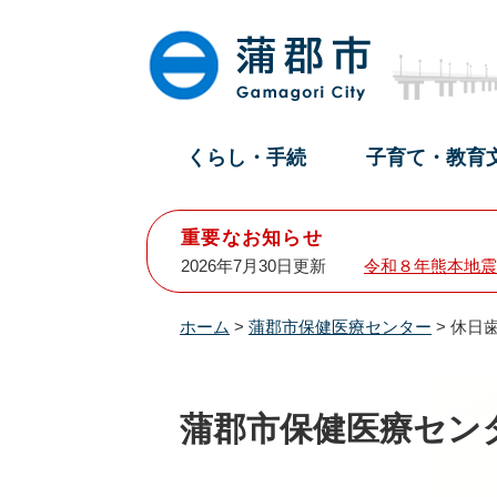
ペ
メ
ー
ニ
ジ
ュ
の
ー
先
を
頭
飛
くらし・手続
子育て・教育
で
ば
す
し
。
て
重要なお知らせ
本
2026年7月30日更新
令和８年熊本地震
文
へ
ホーム
>
蒲郡市保健医療センター
>
休日
蒲郡市保健医療セン