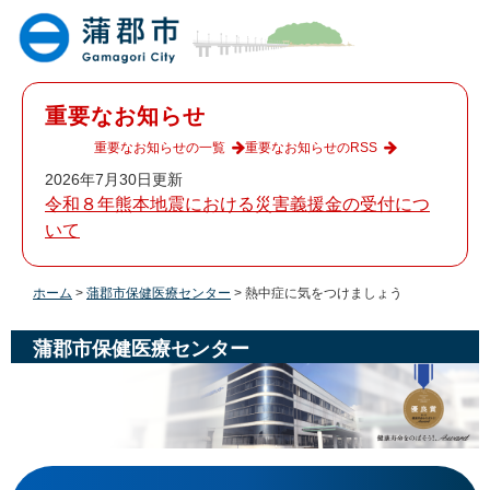
ペ
メ
ー
ニ
ジ
ュ
の
ー
先
を
重要なお知らせ
頭
飛
で
ば
重要なお知らせの一覧
重要なお知らせのRSS
す
し
2026年7月30日更新
。
て
令和８年熊本地震における災害義援金の受付につ
本
いて
文
へ
ホーム
>
蒲郡市保健医療センター
>
熱中症に気をつけましょう
蒲郡市保健医療センター
本