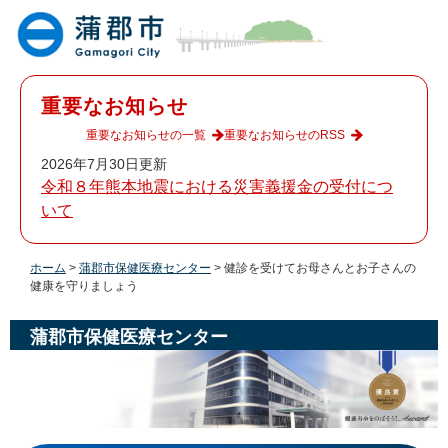
ペ
メ
ー
ニ
ジ
ュ
の
ー
先
を
重要なお知らせ
頭
飛
で
ば
重要なお知らせの一覧
重要なお知らせのRSS
す
し
2026年7月30日更新
。
て
令和８年熊本地震における災害義援金の受付につ
本
いて
文
へ
ホーム
>
蒲郡市保健医療センター
>
健診を受けてお母さんとお子さんの
健康を守りましょう
蒲郡市保健医療センター