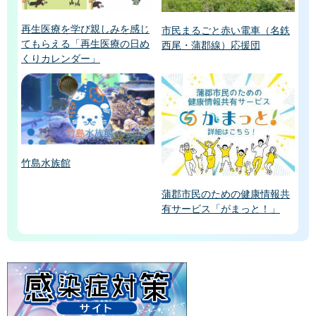
再生医療を学び親しみを感じ
市民まるごと赤い電車（名鉄
てもらえる「再生医療の日め
西尾・蒲郡線）応援団
くりカレンダー」
竹島水族館
蒲郡市民のための健康情報共
有サービス「がまっと！」