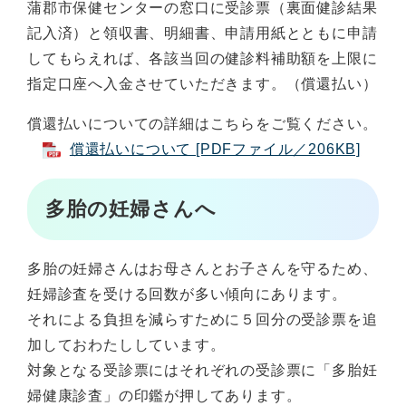
蒲郡市保健センターの窓
口に受診票（裏面健診結果
記入済）と領収書、明細書、申請用紙とともに申請
してもらえれば、各該当回の健診料補助額を上限に
指定口座へ入金させ
ていただきます。（償還払い）
償還払いについての詳細はこちらをご覧ください。
償還払いについて [PDFファイル／206KB]
多胎の妊婦さんへ
多胎の妊婦さんはお母さんとお子さんを守るため、
妊婦診査を受ける回数が多い傾向にあります。
それによる負担を減らすために５回分の受診票を追
加しておわたししています。
対象となる受診票にはそれぞれの受診票に「多胎妊
婦健康診査」の印鑑が押してあります。