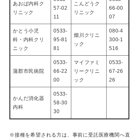
あおば内科ク
こんどうク
57-02
66-00
リニック
リニック
11
07
かとう小児
0533-
080-4
畑川クリニ
科・内科クリ
95-81
300-1
ック
ニック
81
516
0533-
マイファミ
0533-
蒲郡市民病院
66-22
リークリニ
67-26
00
ック
26
0533-
かんだ消化器
58-30
内科
30
※接種を希望される方は、事前に受託医療機関へ直