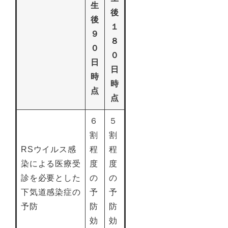
生
後
後
１
９
８
０
０
日
日
時
時
点
点
６
５
割
割
RSウイルス感
程
程
染による医療受
度
度
診を必要とした
の
の
下気道感染症の
予
予
予防
防
防
効
効