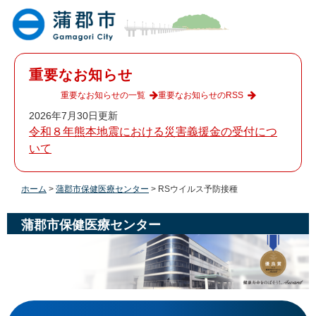
ペ
メ
ー
ニ
ジ
ュ
の
ー
先
を
重要なお知らせ
頭
飛
で
ば
重要なお知らせの一覧
重要なお知らせのRSS
す
し
2026年7月30日更新
。
て
令和８年熊本地震における災害義援金の受付につ
本
いて
文
へ
ホーム
>
蒲郡市保健医療センター
>
RSウイルス予防接種
蒲郡市保健医療センター
本