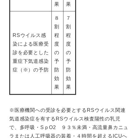
果
果
８
７
割
割
RSウイルス感
程
程
染による医療受
度
度
診を必要とした
の
の
重症下気道感染
予
予
症（※）の予防
防
防
効
効
果
果
※医療機関への受診を必要とするRSウイルス関連
気道感染症を有するRSウイルス検査陽性の乳児
で、多呼吸・SｐO2 ９３％未満・高流量鼻カニュ
ラまたは人工呼吸器の装着・４時間を超えるICUへ