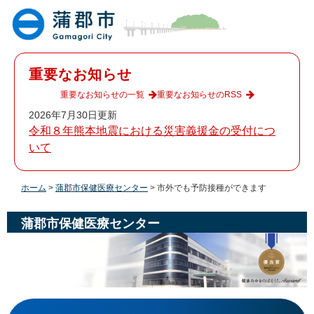
ペ
メ
ー
ニ
ジ
ュ
の
ー
先
を
重要なお知らせ
頭
飛
で
ば
重要なお知らせの一覧
重要なお知らせのRSS
す
し
2026年7月30日更新
。
て
令和８年熊本地震における災害義援金の受付につ
本
いて
文
へ
ホーム
>
蒲郡市保健医療センター
>
市外でも予防接種ができます
蒲郡市保健医療センター
本