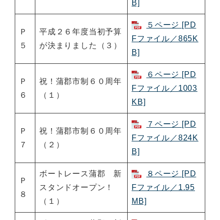
B]
５ページ [PD
Ｐ
平成２６年度当初予算
Fファイル／865K
５
が決まりました（３）
B]
６ページ [PD
Ｐ
祝！蒲郡市制６０周年
Fファイル／1003
６
（１）
KB]
７ページ [PD
Ｐ
祝！蒲郡市制６０周年
Fファイル／824K
７
（２）
B]
ボートレース蒲郡 新
８ページ [PD
Ｐ
スタンドオープン！
Fファイル／1.95
８
（１）
MB]