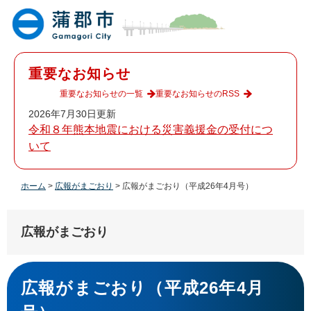
ペ
メ
ー
ニ
ジ
ュ
の
ー
先
を
重要なお知らせ
頭
飛
で
ば
重要なお知らせの一覧
重要なお知らせのRSS
す
し
2026年7月30日更新
。
て
令和８年熊本地震における災害義援金の受付につ
本
いて
文
へ
ホーム
>
広報がまごおり
>
広報がまごおり（平成26年4月号）
広報がまごおり
本
文
広報がまごおり（平成26年4月