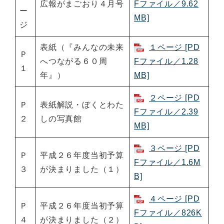
広報がまごおり４月号
Fファイル／9.62
ー
MB]
ジ
表紙（『みんなの未来
１ページ [PD
Ｐ
へつながる６０周
Fファイル／1.28
１
年』）
MB]
２ページ [PD
Ｐ
表紙解説・ぼくとわた
Fファイル／2.39
２
しの写真館
MB]
３ページ [PD
Ｐ
平成２６年度当初予算
Fファイル／1.6M
３
が決まりました（１）
B]
４ページ [PD
Ｐ
平成２６年度当初予算
Fファイル／826K
４
が決まりました（２）