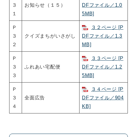
３
お知らせ（１５）
DFファイル／1.0
１
5MB]
Ｐ
３２ページ [P
３
クイズまちがいさがし
DFファイル／1.3
２
MB]
Ｐ
３３ページ [P
３
ふれあい宅配便
DFファイル／1.2
３
5MB]
Ｐ
３４ページ [P
３
全面広告
DFファイル／904
４
KB]