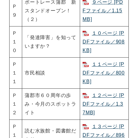
ボートレース蒲郡 新
９ページ [PD
Ｐ
スタンドオープン！
Fファイル／1.15
９
（２）
MB]
Ｐ
１０ページ [P
「発達障害」を知って
１
DFファイル／908
いますか？
０
KB]
Ｐ
１１ページ [P
１
市民相談
DFファイル／800
１
KB]
Ｐ
蒲郡市６０周年の歩
１２ページ [P
１
み・今月のスポットラ
DFファイル／1.3
２
イト
7MB]
Ｐ
１３ページ [P
読む水族館・図書館だ
１
DFファイル／896