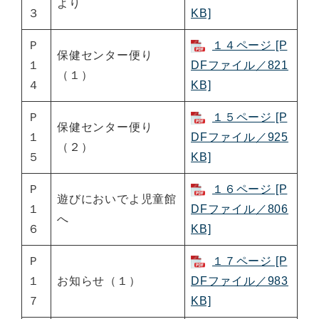
より
３
KB]
Ｐ
１４ページ [P
保健センター便り
１
DFファイル／821
（１）
４
KB]
Ｐ
１５ページ [P
保健センター便り
１
DFファイル／925
（２）
５
KB]
Ｐ
１６ページ [P
遊びにおいでよ児童館
１
DFファイル／806
へ
６
KB]
Ｐ
１７ページ [P
１
お知らせ（１）
DFファイル／983
７
KB]