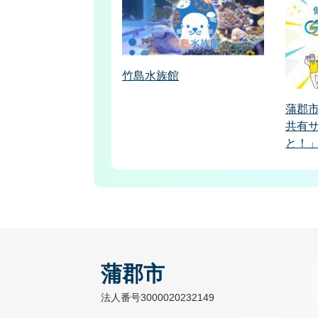
竹島水族館
蒲郡
共有
と！
蒲郡市
法人番号3000020232149