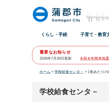
ペ
メ
ー
ニ
ジ
ュ
の
ー
先
を
頭
飛
くらし・手続
子育て・教育
で
ば
す
し
。
て
重要なお知らせ
本
2026年7月30日更新
令和８年熊本地震
文
へ
ホーム
>
学校給食センタ－
>
1食あたりの
学校給食センタ－