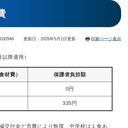
費
30948
更新日：2026年5月1日更新
印刷ページ表示
月以降適用）
食材費）
保護者負担額
0円
335円
減交付金と市費により無償、中学校は１食あ