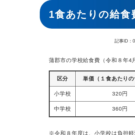
本
文
1食あたりの給食
記事ID：00
蒲郡市の学校給食費（令和８年4
区分
単価（１食あたりの
小学校
320円
中学校
360円
※令和８年度は、小学校は負担軽