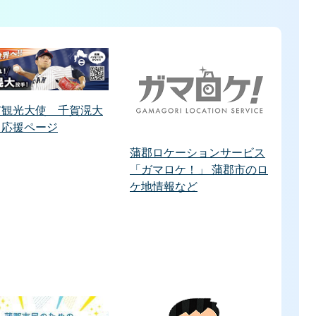
市観光大使 千賀滉大
 応援ページ
蒲郡ロケーションサービス
「ガマロケ！」 蒲郡市のロ
ケ地情報など