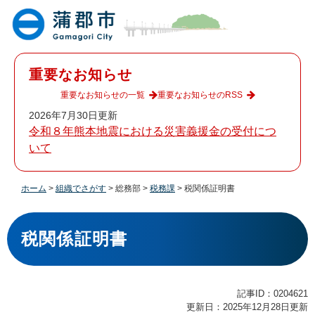
ペ
メ
ー
ニ
ジ
ュ
の
ー
先
を
重要なお知らせ
頭
飛
で
ば
重要なお知らせの一覧
重要なお知らせのRSS
す
し
2026年7月30日更新
。
て
令和８年熊本地震における災害義援金の受付につ
本
いて
文
へ
ホーム
>
組織でさがす
>
総務部
>
税務課
>
税関係証明書
本
文
税関係証明書
記事ID：0204621
更新日：2025年12月28日更新