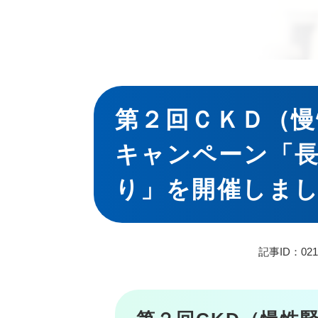
本
文
第２回ＣＫＤ（慢
キャンペーン「
り」を開催しま
記事ID：021