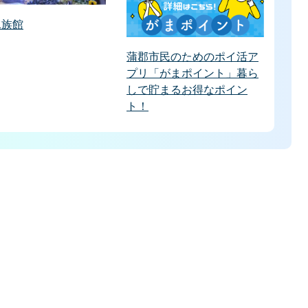
水族館
蒲郡市民のためのポイ活ア
プリ「がまポイント」暮ら
しで貯まるお得なポイン
ト！