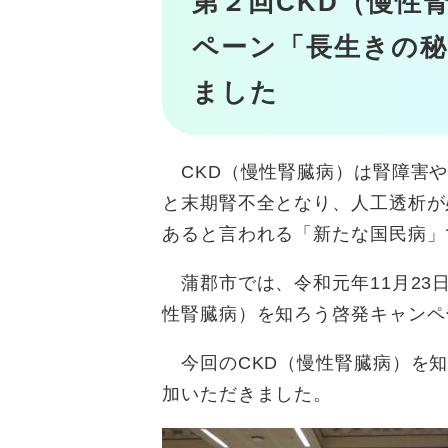
第２回CKD（慢性
ペーン「長生きの秘
ました
CKD（慢性腎臓病）は腎障害や
と末期腎不全となり、人工透析が
あると言われる「新たな国民病」
蒲郡市では、令和元年11月23
性腎臓病）を知ろう啓発キャンペ
今回のCKD（慢性腎臓病）を知
加いただきました。