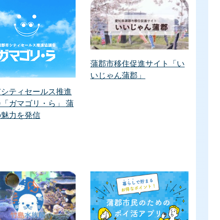
蒲郡市移住促進サイト「い
いじゃん蒲郡」
市シティセールス推進
「ガマゴリ・ら」 蒲
の魅力を発信