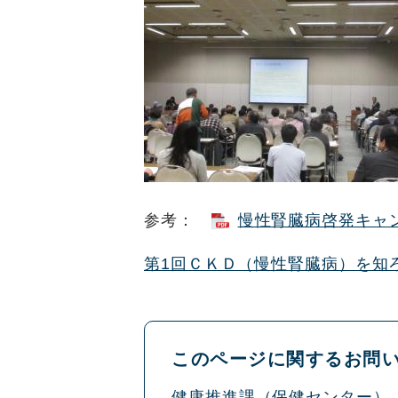
参考：
慢性腎臓病啓発キャンペ
第1回ＣＫＤ（慢性腎臓病）を知
このページに関するお問
健康推進課（保健センター）