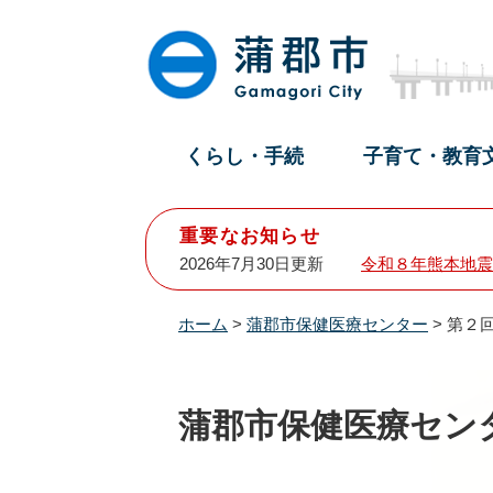
ペ
メ
ー
ニ
ジ
ュ
の
ー
先
を
頭
飛
くらし・手続
子育て・教育
で
ば
す
し
。
て
重要なお知らせ
本
2026年7月30日更新
令和８年熊本地震
文
へ
ホーム
>
蒲郡市保健医療センター
>
第２
蒲郡市保健医療セン