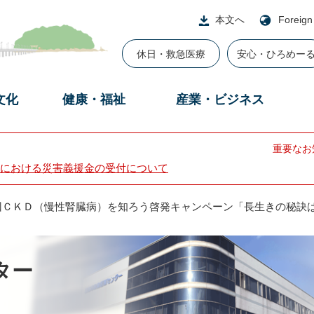
本文へ
Foreign
休日・救急医療
安心・ひろめー
文化
健康・福祉
産業・ビジネス
重要なお
における災害義援金の受付について
回ＣＫＤ（慢性腎臓病）を知ろう啓発キャンペーン「長生きの秘訣
ター