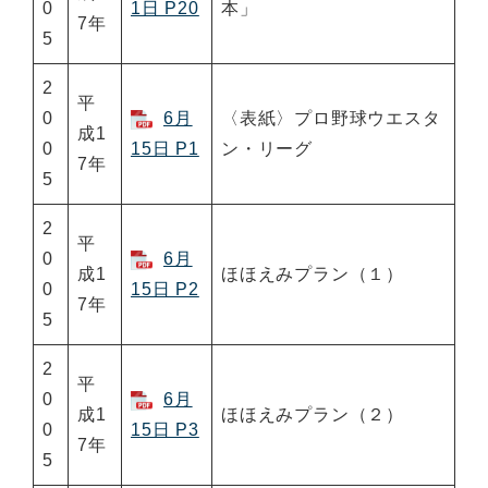
0
1日 P20
本」
7年
5
2
平
0
6月
〈表紙〉プロ野球ウエスタ
成1
0
15日 P1
ン・リーグ
7年
5
2
平
0
6月
成1
ほほえみプラン（１）
0
15日 P2
7年
5
2
平
0
6月
成1
ほほえみプラン（２）
0
15日 P3
7年
5