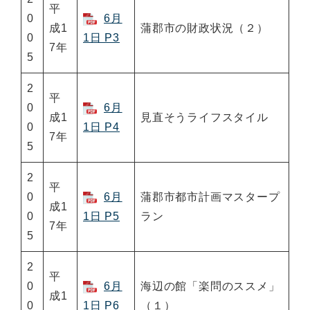
平
0
6月
成1
蒲郡市の財政状況（２）
0
1日 P3
7年
5
2
平
0
6月
成1
見直そうライフスタイル
0
1日 P4
7年
5
2
平
0
6月
蒲郡市都市計画マスタープ
成1
0
1日 P5
ラン
7年
5
2
平
0
6月
海辺の館「楽問のススメ」
成1
0
1日 P6
（１）