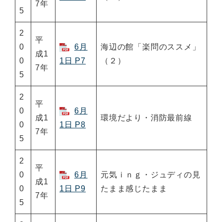
7年
5
2
平
0
6月
海辺の館「楽問のススメ」
成1
0
1日 P7
（２）
7年
5
2
平
0
6月
成1
環境だより・消防最前線
0
1日 P8
7年
5
2
平
0
6月
元気ｉｎｇ・ジュディの見
成1
0
1日 P9
たまま感じたまま
7年
5