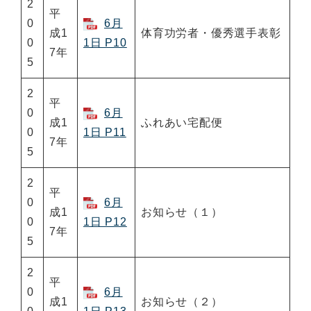
2
平
0
6月
成1
体育功労者・優秀選手表彰
0
1日 P10
7年
5
2
平
0
6月
成1
ふれあい宅配便
0
1日 P11
7年
5
2
平
0
6月
成1
お知らせ（１）
0
1日 P12
7年
5
2
平
0
6月
成1
お知らせ（２）