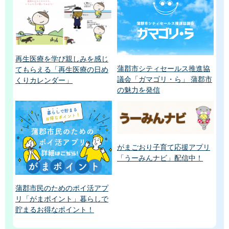
再生医療を学び親しみを感じ
蒲郡市シティセールス推進協
てもらえる「再生医療の日め
議会「ガマゴリ・ら」 蒲郡市
くりカレンダー」
の魅力を発信
がまごおり子育て応援アプリ
「うーみんナビ」配信中！
蒲郡市民のためのポイ活アプ
リ「がまポイント」暮らしで
貯まるお得なポイント！