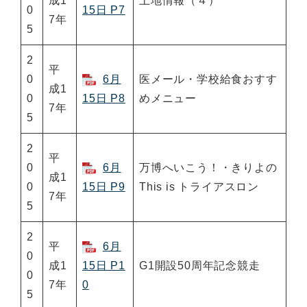
成1
土地情報（４）
0
15日 P7
7年
5
2
平
0
6月
医メール・学校給食おすす
成1
0
15日 P8
めメニュー
7年
5
2
平
0
6月
万博へいこう！・きりよの
成1
0
15日 P9
This is トライアスロン
7年
5
2
平
6月
0
成1
15日 P1
G1開設50周年記念競走
0
7年
0
5