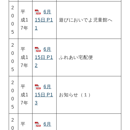
2
平
6月
0
成1
15日 P1
遊びにおいでよ児童館へ
0
7年
1
5
2
平
6月
0
成1
15日 P1
ふれあい宅配便
0
7年
2
5
2
平
6月
0
成1
15日 P1
お知らせ（１）
0
7年
3
5
2
平
6月
0