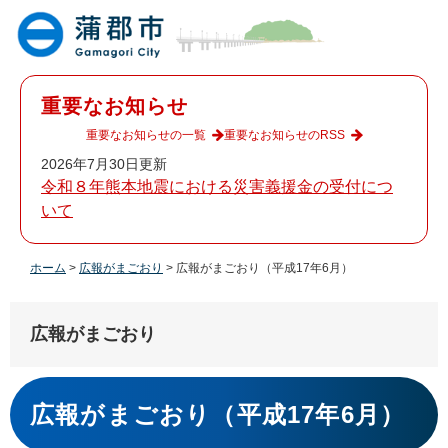
ペ
メ
ー
ニ
ジ
ュ
の
ー
先
を
重要なお知らせ
頭
飛
で
ば
重要なお知らせの一覧
重要なお知らせのRSS
す
し
2026年7月30日更新
。
て
令和８年熊本地震における災害義援金の受付につ
本
いて
文
へ
ホーム
>
広報がまごおり
>
広報がまごおり（平成17年6月）
広報がまごおり
本
文
広報がまごおり（平成17年6月）