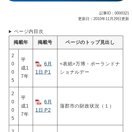
記事ID：0000321
更新日：2010年11月29日更新
ページ内目次
掲載年
掲載号
ページのトップ見出し
2
平
0
6月
<表紙>万博・ポーランドナ
成1
0
1日 P1
ショナルデー
7年
5
2
平
0
6月
成1
蒲郡市の財政状況（１）
0
1日 P2
7年
5
2