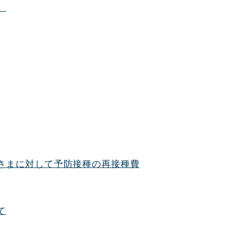
）
さまに対して予防接種の再接種費
て