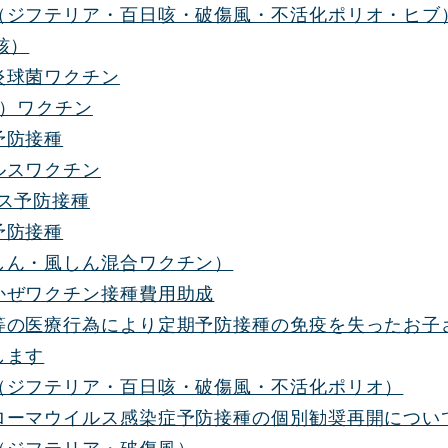
（ジフテリア・百日咳・破傷風・不活化ポリオ・ヒブ
核）
炎球菌ワクチン
b）ワクチン
予防接種
ルスワクチン
ルス予防接種
予防接種
しん・風しん混合ワクチン）
かぜワクチン接種費用助成
等の医療行為により定期予防接種の免疫を失ったお子
します
（ジフテリア・百日咳・破傷風・不活化ポリオ）
ローマウイルス感染症予防接種の個別勧奨再開につい