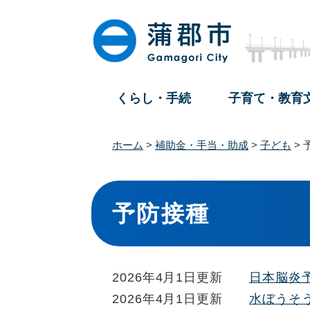
ペ
メ
ー
ニ
ジ
ュ
の
ー
先
を
頭
飛
くらし・手続
子育て・教育
で
ば
す
し
。
て
ホーム
>
補助金・手当・助成
>
子ども
>
本
文
本
へ
文
予防接種
2026年4月1日更新
日本脳炎
2026年4月1日更新
水ぼうそ