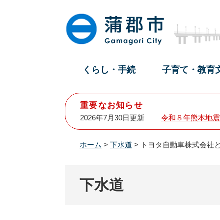
ペ
メ
ー
ニ
ジ
ュ
の
ー
先
を
頭
飛
くらし・手続
子育て・教育
で
ば
す
し
。
て
重要なお知らせ
本
2026年7月30日更新
令和８年熊本地震
文
へ
ホーム
>
下水道
>
トヨタ自動車株式会社
下水道