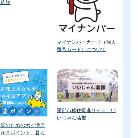
水族館
マイナンバーカード（個人
番号カード）について
蒲郡市移住促進サイト「い
いじゃん蒲郡」
市民のためのポイ活ア
「がまポイント」暮ら