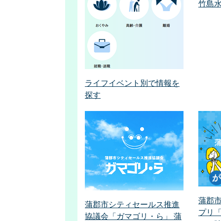
竹島
ライフイベント別で情報を
探す
蒲郡
蒲郡市シティセールス推進
プリ
協議会「ガマゴリ・ら」 蒲