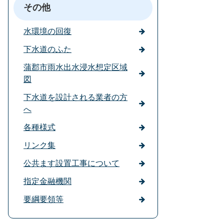
その他
水環境の回復
下水道のふた
蒲郡市雨水出水浸水想定区域
図
下水道を設計される業者の方
へ
各種様式
リンク集
公共ます設置工事について
指定金融機関
要綱要領等