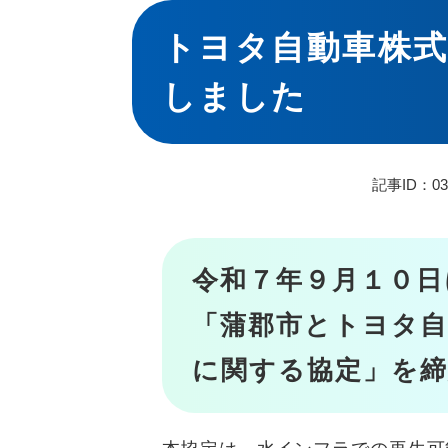
本
文
トヨタ自動車株
しました
記事ID：03
令和７年９月１０日
「蒲郡市とトヨタ自
に関する協定」を