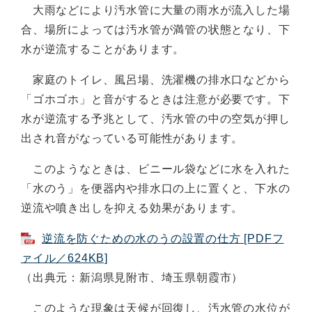
大雨などにより汚水管に大量の雨水が流入した場
合、場所によっては汚水管が満管の状態となり、下
水が逆流することがあります。
家庭のトイレ、風呂場、洗濯機の排水口などから
「ゴホゴホ」と音がするときは注意が必要です。下
水が逆流する予兆として、汚水管の中の空気が押し
出され音がなっている可能性があります。
このようなときは、ビニール袋などに水を入れた
「水のう」を便器内や排水口の上に置くと、下水の
逆流や噴き出しを抑える効果があります。
逆流を防ぐための水のうの設置の仕方 [PDFフ
ァイル／624KB]
（出典元：新潟県見附市、埼玉県朝霞市）
このような現象は天候が回復し、汚水管の水位が