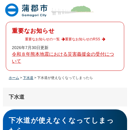
ペ
メ
ー
ニ
ジ
ュ
の
ー
先
を
重要なお知らせ
頭
飛
で
ば
重要なお知らせの一覧
重要なお知らせのRSS
す
し
2026年7月30日更新
。
て
令和８年熊本地震における災害義援金の受付につ
本
いて
文
へ
ホーム
>
下水道
>
下水道が使えなくなってしまったら
下水道
本
文
下水道が使えなくなってしまっ