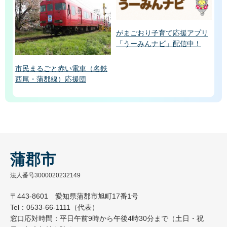
がまごおり子育て応援アプリ
「うーみんナビ」配信中！
市民まるごと赤い電車（名鉄
西尾・蒲郡線）応援団
蒲郡市
法人番号3000020232149
〒443-8601 愛知県蒲郡市旭町17番1号
Tel：0533-66-1111（代表）
窓口応対時間：平日午前9時から午後4時30分まで（土日・祝