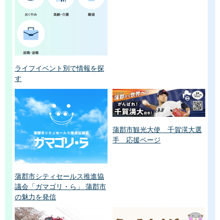
ライフイベント別で情報を探
す
蒲郡市観光大使 千賀滉大選
手 応援ページ
蒲郡市シティセールス推進協
議会「ガマゴリ・ら」 蒲郡市
の魅力を発信