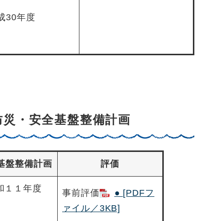
成30年度
防災・安全基盤整備計画
基盤整備計画
評価
和１１年度
事前評価
● [PDFフ
ァイル／3KB]