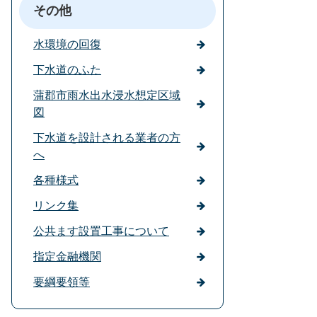
その他
水環境の回復
下水道のふた
蒲郡市雨水出水浸水想定区域
図
下水道を設計される業者の方
へ
各種様式
リンク集
公共ます設置工事について
指定金融機関
要綱要領等