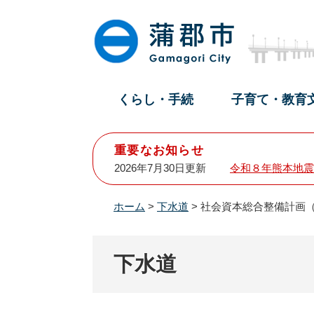
ペ
メ
ー
ニ
ジ
ュ
の
ー
先
を
頭
飛
くらし・手続
子育て・教育
で
ば
す
し
。
て
重要なお知らせ
本
2026年7月30日更新
令和８年熊本地震
文
へ
ホーム
>
下水道
>
社会資本総合整備計画
下水道