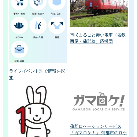
市民まるごと赤い電車（名鉄
西尾・蒲郡線）応援団
ライフイベント別で情報を探
す
蒲郡ロケーションサービス
「ガマロケ！」 蒲郡市のロケ