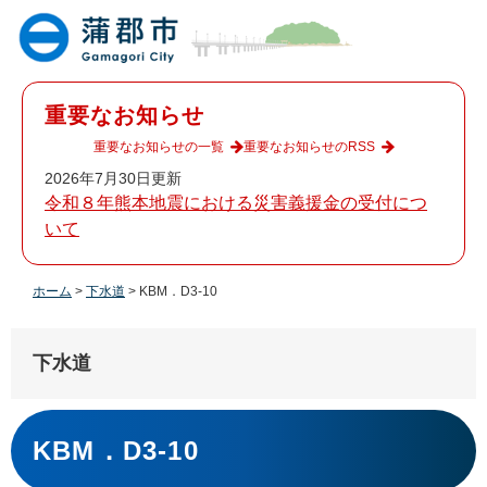
ペ
メ
ー
ニ
ジ
ュ
の
ー
先
を
重要なお知らせ
頭
飛
で
ば
重要なお知らせの一覧
重要なお知らせのRSS
す
し
2026年7月30日更新
。
て
令和８年熊本地震における災害義援金の受付につ
本
いて
文
へ
ホーム
>
下水道
>
KBM．D3-10
下水道
本
文
KBM．D3-10