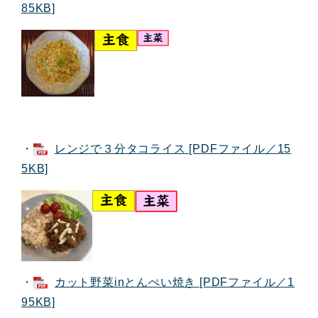
85KB]
・
レンジで３分タコライス [PDFファイル／15
5KB]
・
カット野菜inとんぺい焼き [PDFファイル／1
95KB]