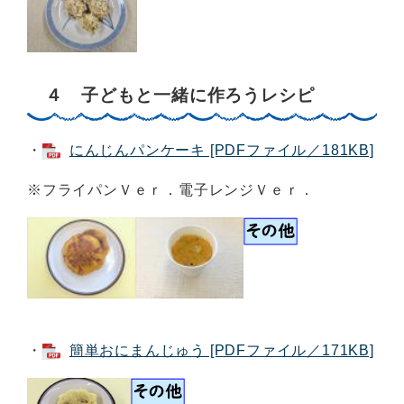
４ 子どもと一緒に作ろうレシピ
・
にんじんパンケーキ [PDFファイル／181KB]
※フライパンＶｅｒ．電子レンジＶｅｒ．
・
簡単おにまんじゅう [PDFファイル／171KB]