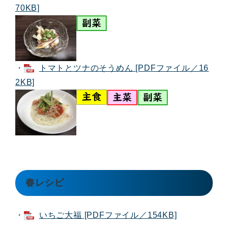
70KB]
・
トマトとツナのそうめん [PDFファイル／16
2KB]
春レシピ
・
いちご大福 [PDFファイル／154KB]