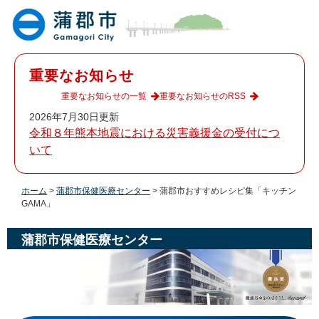
ペ
メ
ー
ニ
ジ
ュ
の
ー
先
を
重要なお知らせ
頭
飛
で
ば
重要なお知らせの一覧
重要なお知らせのRSS
す
し
2026年7月30日更新
。
て
令和８年熊本地震における災害義援金の受付につ
本
いて
文
へ
ホーム
>
蒲郡市保健医療センター
>
蒲郡市おすすめレシピ集「キッチン
GAMA」
蒲郡市保健医療センター