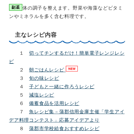
体の調子を整えます。野菜や海藻などビタミ
ンやミネラルを多く含む料理です。
主なレシピ内容
１
切ってチンするだけ！簡単電子レンジレシ
ピ
２
朝ごはんレシピ
３
旬の味レシピ
４
子どもと一緒に作ろうレシピ
５
減塩レシピ
６
備蓄食品を活用レシピ
７
魚レシピ集－蒲郡信用金庫主催「学生アイ
デア料理コンテスト」応募アイデアより
８
蒲郡市学校給食おすすめレシピ