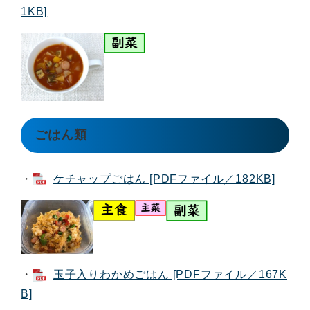
1KB]
ごはん類
・
ケチャップごはん [PDFファイル／182KB]
・
玉子入りわかめごはん [PDFファイル／167K
B]