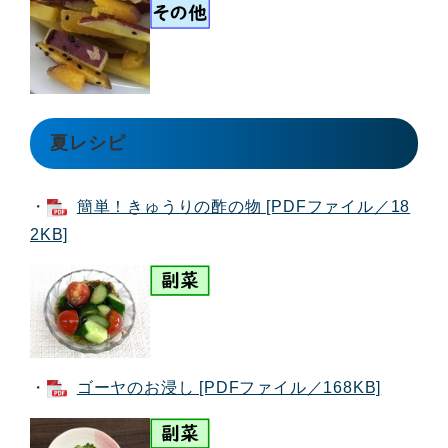
夏レシピ
・
簡単！きゅうりの酢の物 [PDFファイル／18
2KB]
・
ゴーヤのお浸し [PDFファイル／168KB]