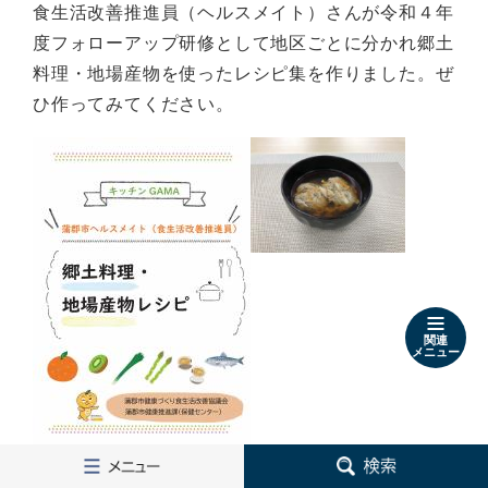
食生活改善推進員（ヘルスメイト）さんが令和４年
度フォローアップ研修として地区ごとに分かれ郷土
料理・地場産物を使ったレシピ集を作りました。ぜ
ひ作ってみてください。
関連
メニュー
メ
検
ニ
索