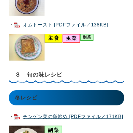
・
オムトースト [PDFファイル／138KB]
３ 旬の味レシピ
冬レシピ
・
チンゲン菜の卵炒め [PDFファイル／171KB]