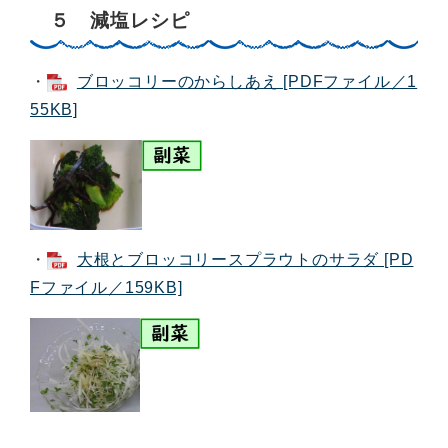
５ 減塩レシピ
・
ブロッコリーのからしあえ [PDFファイル／1
55KB]
・
大根とブロッコリースプラウトのサラダ [PD
Fファイル／159KB]