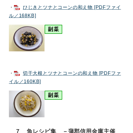
・
ひじきとツナとコーンの和え物 [PDFファイ
ル／168KB]
・
切干大根とツナとコーンの和え物 [PDFファ
イル／160KB]
７ 魚レシピ集 －蒲郡信用金庫主催