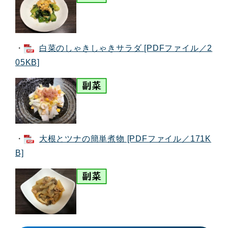
・
白菜のしゃきしゃきサラダ [PDFファイル／2
05KB]
・
大根とツナの簡単煮物 [PDFファイル／171K
B]