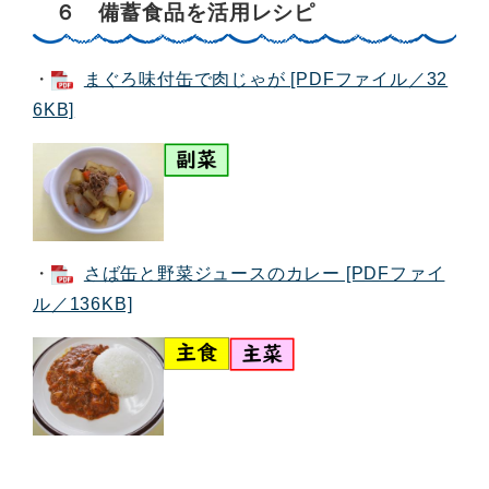
６ 備蓄食品を活用レシピ
・
まぐろ味付缶で肉じゃが [PDFファイル／32
6KB]
・
さば缶と野菜ジュースのカレー [PDFファイ
ル／136KB]