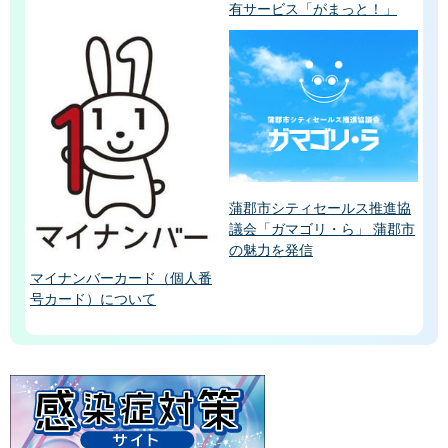
有サービス「がまっと！」
蒲郡市シティセールス推進協
議会「ガマゴリ・ら」 蒲郡市
の魅力を発信
マイナンバーカード（個人番
号カード）について