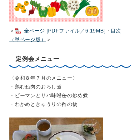
＜
全ページ [PDFファイル／6.19MB]
・
目次
（単ページ版）
＞
定例会メニュー
〈令和８年７月のメニュー〉
・鶏むね肉のおろし煮
・ピーマンとサバ味噌缶の炒め煮
・わかめときゅうりの酢の物