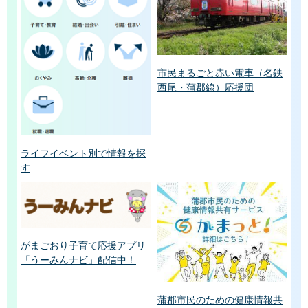
市民まるごと赤い電車（名鉄
西尾・蒲郡線）応援団
ライフイベント別で情報を探
す
がまごおり子育て応援アプリ
「うーみんナビ」配信中！
蒲郡市民のための健康情報共