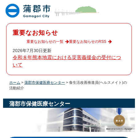
ペ
メ
ー
ニ
ジ
ュ
の
ー
先
を
重要なお知らせ
頭
飛
で
ば
重要なお知らせの一覧
重要なお知らせのRSS
す
し
2026年7月30日更新
。
て
令和８年熊本地震における災害義援金の受付につ
本
いて
文
へ
ホーム
>
蒲郡市保健医療センター
>
食生活改善推進員(ヘルスメイト)の
活動紹介
蒲郡市保健医療センター