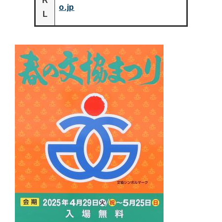
R
o.jp
L