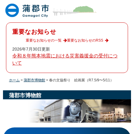
ペ
メ
ー
ニ
ジ
ュ
の
ー
先
を
重要なお知らせ
頭
飛
で
ば
重要なお知らせの一覧
重要なお知らせのRSS
す
し
2026年7月30日更新
。
て
令和８年熊本地震における災害義援金の受付につ
本
いて
文
へ
ホーム
>
蒲郡市博物館
>
春の文協祭り 絵画展（R7.5/9〜5/11）
蒲郡市博物館
本