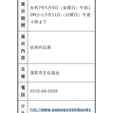
展
令和7年5月9日（金曜日）午前1
示
0時から5月11日（日曜日）午後
期
４時まで
間
展
示
絵画作品展
内
容
主
蒲郡市文化協会
催
電
0533-68-5509
話
U
http://
www.gamagorishibunky