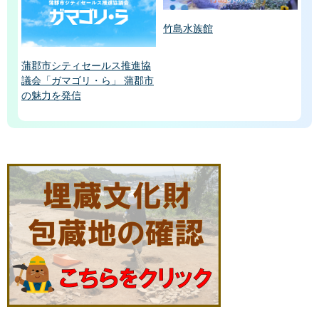
竹島水族館
蒲郡市シティセールス推進協
議会「ガマゴリ・ら」 蒲郡市
の魅力を発信