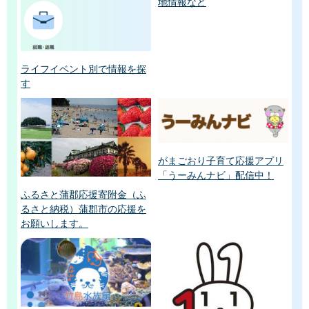
地情報など
ライフイベント別で情報を探
す
がまごおり子育て応援アプリ
「うーみんナビ」配信中！
ふるさと蒲郡応援寄附金（ふ
るさと納税）蒲郡市の応援を
お願いします。