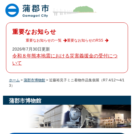
ペ
メ
ー
ニ
ジ
ュ
の
ー
先
を
重要なお知らせ
頭
飛
で
ば
重要なお知らせの一覧
重要なお知らせのRSS
す
し
2026年7月30日更新
。
て
令和８年熊本地震における災害義援金の受付につ
本
いて
文
へ
ホーム
>
蒲郡市博物館
>
近藤裕見子ミニ着物作品集個展（R7.4/12〜4/1
3）
蒲郡市博物館