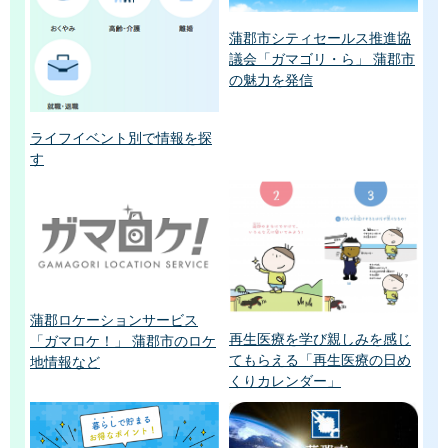
蒲郡市シティセールス推進協
議会「ガマゴリ・ら」 蒲郡市
の魅力を発信
ライフイベント別で情報を探
す
蒲郡ロケーションサービス
再生医療を学び親しみを感じ
「ガマロケ！」 蒲郡市のロケ
てもらえる「再生医療の日め
地情報など
くりカレンダー」