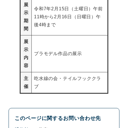
展
令和7年2月15日（土曜日）午前
示
11時から2月16日（日曜日）午
期
後4時まで
間
展
示
プラモデル作品の展示
内
容
主
吃水線の会・テイルフッククラ
催
ブ
このページに関するお問い合わせ先