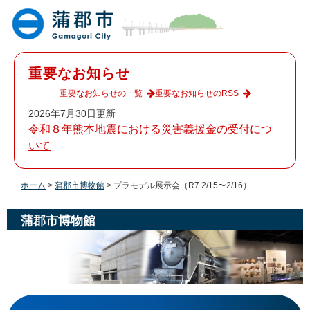
ペ
メ
ー
ニ
ジ
ュ
の
ー
先
を
重要なお知らせ
頭
飛
で
ば
重要なお知らせの一覧
重要なお知らせのRSS
す
し
2026年7月30日更新
。
て
令和８年熊本地震における災害義援金の受付につ
本
いて
文
へ
ホーム
>
蒲郡市博物館
>
プラモデル展示会（R7.2/15〜2/16）
蒲郡市博物館
本