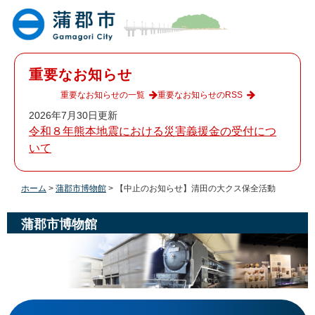
ペ
メ
ー
ニ
ジ
ュ
の
ー
先
を
重要なお知らせ
頭
飛
で
ば
重要なお知らせの一覧
重要なお知らせのRSS
す
し
2026年7月30日更新
。
て
令和８年熊本地震における災害義援金の受付につ
本
いて
文
へ
ホーム
>
蒲郡市博物館
>
【中止のお知らせ】清田の大クス保全活動
蒲郡市博物館
本