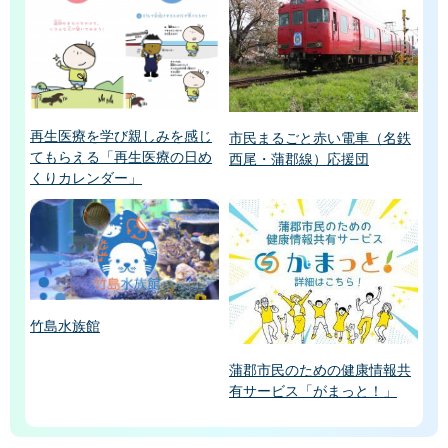
再生医療を学び親しみを感じ
市民まるごと赤い電車（名鉄
てもらえる「再生医療の日め
西尾・蒲郡線）応援団
くりカレンダー」
竹島水族館
蒲郡市民のための健康情報共
有サービス「がまっと！」