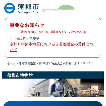
ペ
メ
ー
ニ
ジ
ュ
の
ー
先
を
重要なお知らせ
頭
飛
で
ば
重要なお知らせの一覧
重要なお知らせのRSS
す
し
2026年7月30日更新
。
て
令和８年熊本地震における災害義援金の受付につ
本
いて
文
へ
ホーム
>
蒲郡市博物館
>
第50回SL写生大会を開催します（５／５）
蒲郡市博物館
本