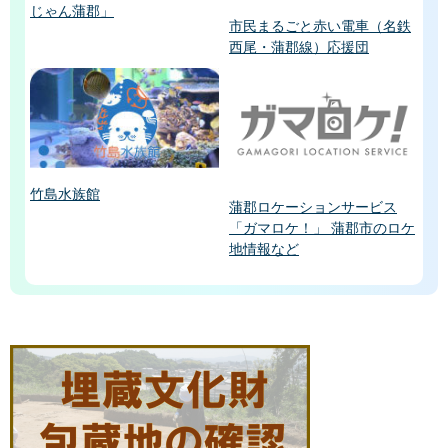
じゃん蒲郡」
市民まるごと赤い電車（名鉄
西尾・蒲郡線）応援団
竹島水族館
蒲郡ロケーションサービス
「ガマロケ！」 蒲郡市のロケ
地情報など