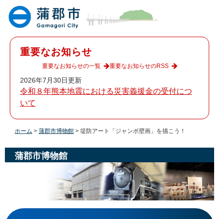
ペ
メ
ー
ニ
ジ
ュ
の
ー
先
を
重要なお知らせ
頭
飛
で
ば
重要なお知らせの一覧
重要なお知らせのRSS
す
し
2026年7月30日更新
。
て
令和８年熊本地震における災害義援金の受付につ
本
いて
文
へ
ホーム
>
蒲郡市博物館
>
堤防アート「ジャンボ壁画」を描こう！
蒲郡市博物館
本