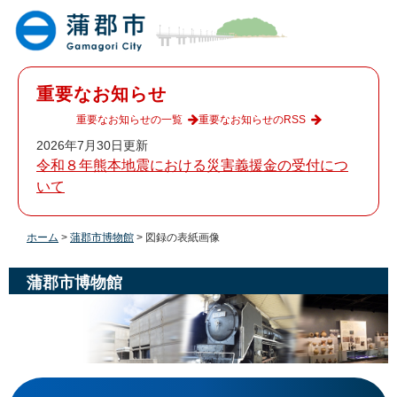
ペ
メ
ー
ニ
ジ
ュ
の
ー
先
を
重要なお知らせ
頭
飛
で
ば
重要なお知らせの一覧
重要なお知らせのRSS
す
し
2026年7月30日更新
。
て
令和８年熊本地震における災害義援金の受付につ
本
いて
文
へ
ホーム
>
蒲郡市博物館
>
図録の表紙画像
蒲郡市博物館
本