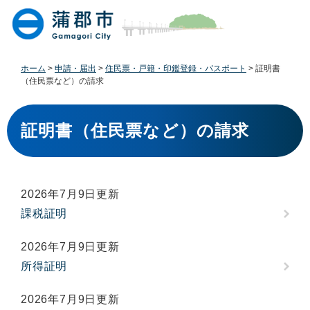
ペ
メ
ー
ニ
ジ
ュ
の
ー
先
を
ホーム
>
申請・届出
>
住民票・戸籍・印鑑登録・パスポート
>
証明書
頭
飛
（住民票など）の請求
で
ば
す
し
本
。
て
文
証明書（住民票など）の請求
本
文
へ
2026年7月9日更新
課税証明
2026年7月9日更新
所得証明
2026年7月9日更新