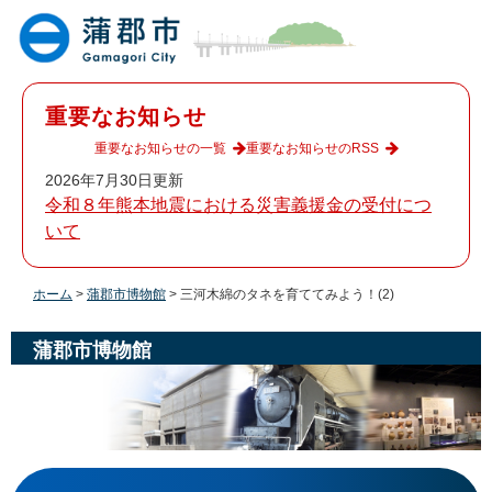
ペ
メ
ー
ニ
ジ
ュ
の
ー
先
を
重要なお知らせ
頭
飛
で
ば
重要なお知らせの一覧
重要なお知らせのRSS
す
し
2026年7月30日更新
。
て
令和８年熊本地震における災害義援金の受付につ
本
いて
文
へ
ホーム
>
蒲郡市博物館
>
三河木綿のタネを育ててみよう！(2)
蒲郡市博物館
本