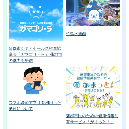
竹島水族館
蒲郡市シティセールス推進協
議会「ガマゴリ・ら」 蒲郡市
の魅力を発信
スマホ決済アプリを利用した
納付について
蒲郡市民のための健康情報共
有サービス「がまっと！」