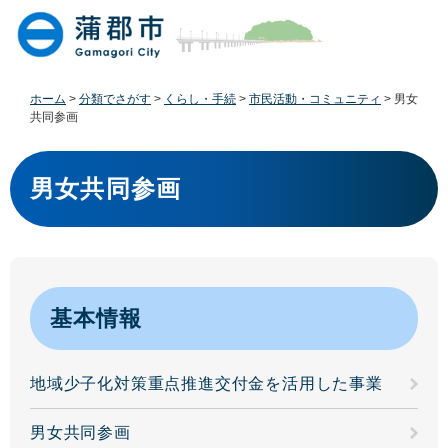
ペ
メ
ー
ニ
ジ
ュ
の
ー
先
を
ホーム
>
分類でさがす
>
くらし・手続
>
市民活動・コミュニティ
>
男女
頭
飛
共同参画
で
ば
す
し
本
。
て
文
男女共同参画
本
文
へ
基本情報
地域少子化対策重点推進交付金を活用した事業
男女共同参画