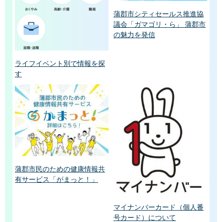
蒲郡市シティセールス推進協
議会「ガマゴリ・ら」 蒲郡市
の魅力を発信
ライフイベント別で情報を探
す
蒲郡市民のための健康情報共
有サービス「がまっと！」
マイナンバーカード（個人番
号カード）について