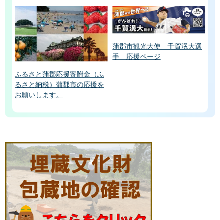
蒲郡市観光大使 千賀滉大選
手 応援ページ
ふるさと蒲郡応援寄附金（ふ
るさと納税）蒲郡市の応援を
お願いします。