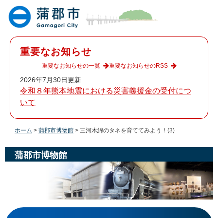
ペ
メ
ー
ニ
ジ
ュ
の
ー
先
を
重要なお知らせ
頭
飛
で
ば
重要なお知らせの一覧
重要なお知らせのRSS
す
し
2026年7月30日更新
。
て
令和８年熊本地震における災害義援金の受付につ
本
いて
文
へ
ホーム
>
蒲郡市博物館
>
三河木綿のタネを育ててみよう！(3)
蒲郡市博物館
本