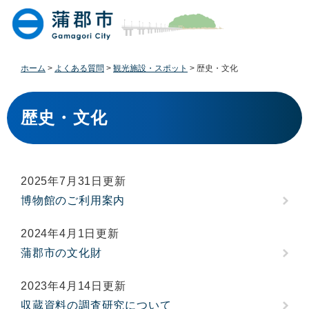
ペ
メ
ー
ニ
ジ
ュ
の
ー
先
を
ホーム
>
よくある質問
>
観光施設・スポット
>
歴史・文化
頭
飛
で
ば
本
す
し
文
歴史・文化
。
て
本
文
へ
2025年7月31日更新
博物館のご利用案内
2024年4月1日更新
蒲郡市の文化財
2023年4月14日更新
収蔵資料の調査研究について