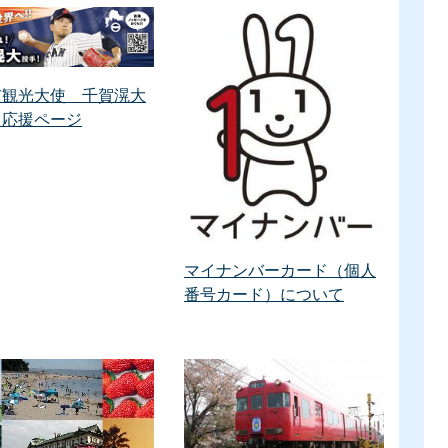
市観光大使 千賀滉大
 応援ページ
マイナンバーカード（個人
番号カード）について