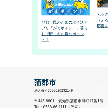
ふる
（ふ
蒲郡市民のためのポイ活ア
応援
プリ「がまポイント」暮ら
しで貯まるお得なポイン
ト！
蒲郡市
法人番号3000020232149
〒443-8601 愛知県蒲郡市旭町17番1号
Tel：0533-66-1111（代表）