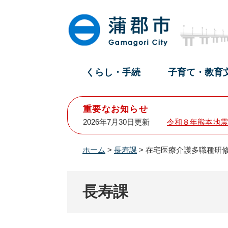
ペ
メ
ー
ニ
ジ
ュ
の
ー
先
を
頭
飛
くらし・手続
子育て・教育
で
ば
す
し
。
て
重要なお知らせ
本
2026年7月30日更新
令和８年熊本地震
文
へ
ホーム
>
長寿課
>
在宅医療介護多職種研
長寿課