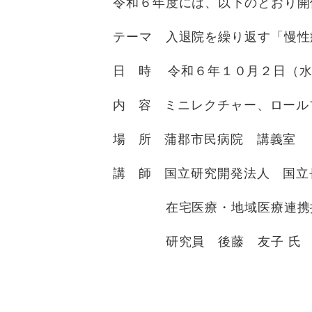
令和６年度には、以下のとおり開
テーマ 入退院を繰り返す「慢性疾
日 時 令和６年１０月２日（
内 容 ミニレクチャー、ロール
場 所 蒲郡市民病院 講義室
講 師 国立研究開発法人 国立
在宅医療・地域医療連携
研究員 後藤 友子 氏