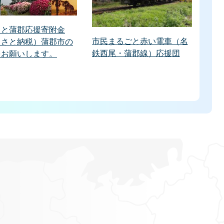
さと蒲郡応援寄附金
市民まるごと赤い電車（名
るさと納税）蒲郡市の
鉄西尾・蒲郡線）応援団
をお願いします。