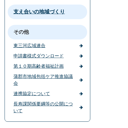
支え合いの地域づくり
その他
東三河広域連合
申請書様式ダウンロード
第１０期高齢者福祉計画
蒲郡市地域包括ケア推進協議
会
連携協定について
長寿課関係要綱等の公開につ
いて