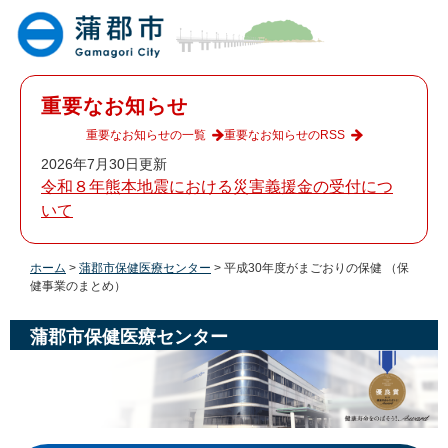
ペ
メ
ー
ニ
ジ
ュ
の
ー
先
を
重要なお知らせ
頭
飛
で
ば
重要なお知らせの一覧
重要なお知らせのRSS
す
し
2026年7月30日更新
。
て
令和８年熊本地震における災害義援金の受付につ
本
いて
文
へ
ホーム
>
蒲郡市保健医療センター
>
平成30年度がまごおりの保健 （保
健事業のまとめ）
蒲郡市保健医療センター