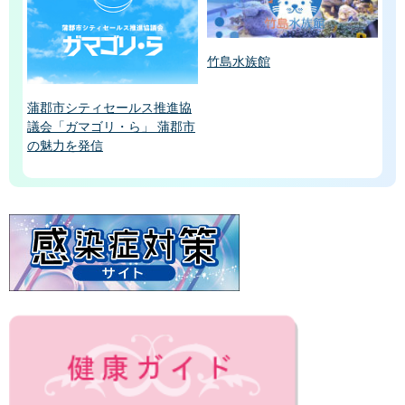
竹島水族館
蒲郡市シティセールス推進協
議会「ガマゴリ・ら」 蒲郡市
の魅力を発信