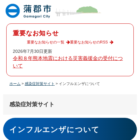
ペ
メ
ー
ニ
ジ
ュ
の
ー
先
を
重要なお知らせ
頭
飛
で
ば
重要なお知らせの一覧
重要なお知らせのRSS
す
し
2026年7月30日更新
。
て
令和８年熊本地震における災害義援金の受付につ
本
いて
文
へ
ホーム
>
感染症対策サイト
>
インフルエンザについて
感染症対策サイト
本
文
インフルエンザについて