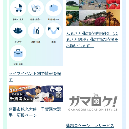
ふるさと蒲郡応援寄附金（ふ
るさと納税）蒲郡市の応援を
お願いします。
ライフイベント別で情報を探
す
蒲郡市観光大使 千賀滉大選
手 応援ページ
蒲郡ロケーションサービス