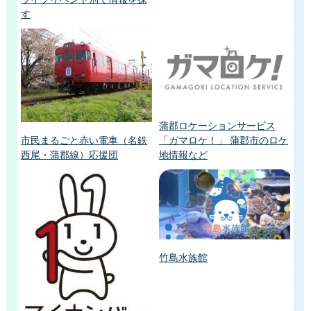
す
蒲郡ロケーションサービス
「ガマロケ！」 蒲郡市のロケ
市民まるごと赤い電車（名鉄
地情報など
西尾・蒲郡線）応援団
竹島水族館