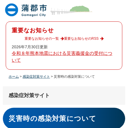
ペ
メ
ー
ニ
ジ
ュ
の
ー
先
を
重要なお知らせ
頭
飛
で
ば
重要なお知らせの一覧
重要なお知らせのRSS
す
し
2026年7月30日更新
。
て
令和８年熊本地震における災害義援金の受付につ
本
いて
文
へ
ホーム
>
感染症対策サイト
>
災害時の感染対策について
感染症対策サイト
本
文
災害時の感染対策について