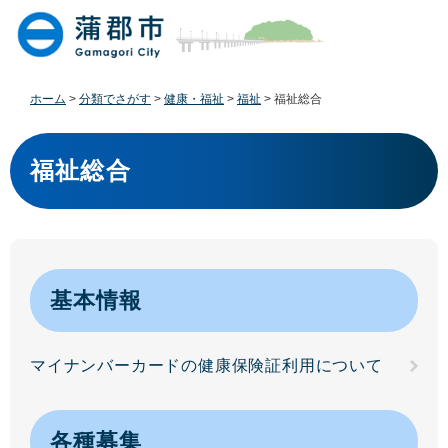
ペ
メ
ー
ニ
ジ
ュ
の
ー
先
を
ホーム
>
分類でさがす
>
健康・福祉
>
福祉
>
福祉総合
頭
飛
で
ば
本
す
し
文
福祉総合
。
て
本
文
へ
基本情報
マイナンバーカードの健康保険証利用について
各種募集