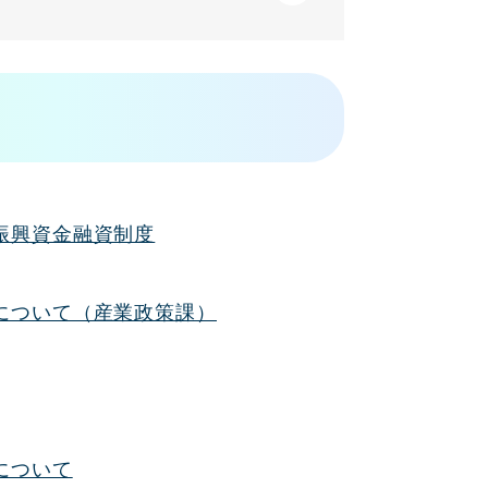
振興資金融資制度
について（産業政策課）
について