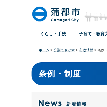
ペ
メ
ー
ニ
ジ
ュ
の
ー
先
を
頭
飛
くらし・手続
子育て・教育
で
ば
す
し
。
て
ホーム
>
分類でさがす
>
市政情報
>
条例
本
文
本
へ
文
条例・制度
新着情報