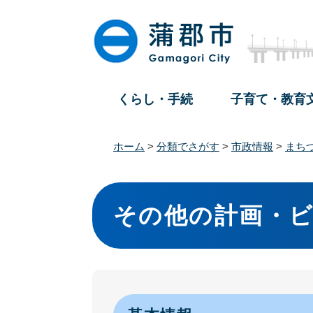
ペ
メ
ー
ニ
ジ
ュ
の
ー
先
を
頭
飛
くらし・手続
子育て・教育
で
ば
す
し
。
て
ホーム
>
分類でさがす
>
市政情報
>
まち
本
文
本
へ
文
その他の計画・