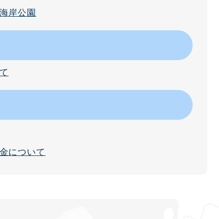
海岸公園
て
金について