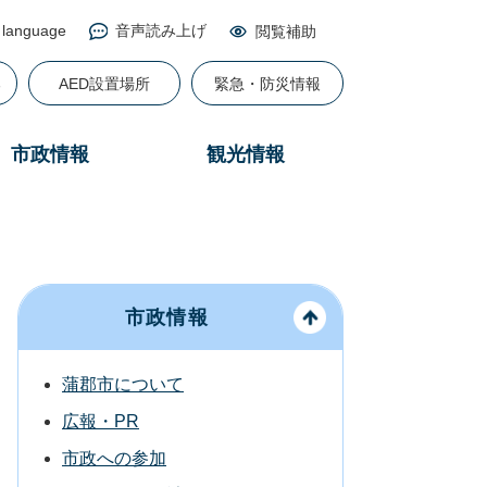
 language
音声読み上げ
閲覧補助
る
AED設置場所
緊急・防災情報
市政情報
観光情報
市政情報
蒲郡市について
広報・PR
市政への参加