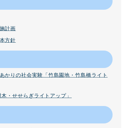
施計画
本方針
あかりの社会実験「竹島園地・竹島橋ライト
道樹木・せせらぎライトアップ」