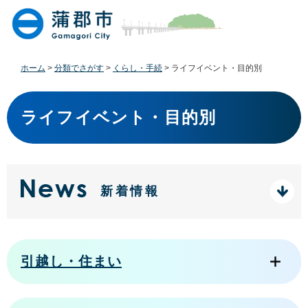
ペ
メ
ー
ニ
ジ
ュ
の
ー
先
を
ホーム
>
分類でさがす
>
くらし・手続
>
ライフイベント・目的別
頭
飛
で
ば
本
す
し
文
ライフイベント・目的別
。
て
本
文
へ
新着情報
引越し・住まい