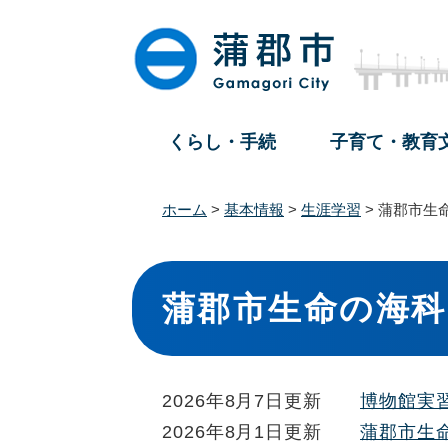
ペ
メ
ー
ニ
ジ
ュ
の
ー
先
を
頭
飛
くらし・手続
子育て・教育
で
ば
す
し
。
て
ホーム
>
基本情報
>
生涯学習
>
蒲郡市生
本
文
本
へ
文
蒲郡市生命の海科
2026年8月7日更新
博物館実
2026年8月1日更新
蒲郡市生