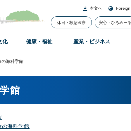
本文へ
Foreign
休日・救急医療
安心・ひろめー
文化
健康・福祉
産業・ビジネス
命の海科学館
学館
習
命の海科学館