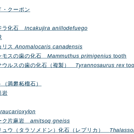
ド・クーポン
ジラ化石
Incakujira anillodefuego
球
カリス
Anomalocaris canadensis
ンモスの歯の化石
Mammuthus primigenius
tooth
サウルスの歯の化石（複製）
Tyrannosaurus rex
to
ト（満礬柘榴石）
崗岩
raucarioxylon
ーク片麻岩
amitsoq gneiss
リュウ（タラソメドン）化石（レプリカ）
Thalasso