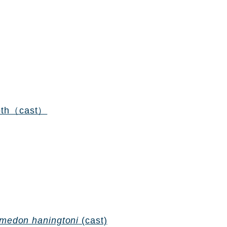
oth（cast）
medon haningtoni
(cast)