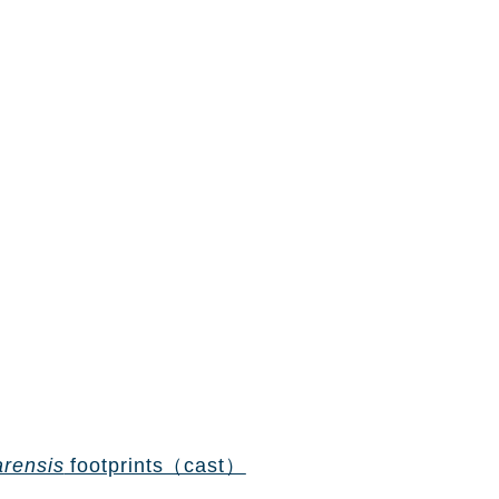
arensis
footprints（cast）