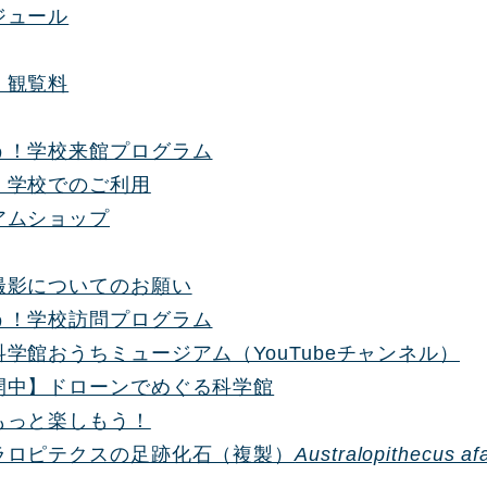
ジュール
・観覧料
う！学校来館プログラム
・学校でのご利用
アムショップ
撮影についてのお願い
う！学校訪問プログラム
学館おうちミュージアム（YouTubeチャンネル）
開中】ドローンでめぐる科学館
もっと楽しもう！
ラロピテクスの足跡化石（複製）
Australopithecus af