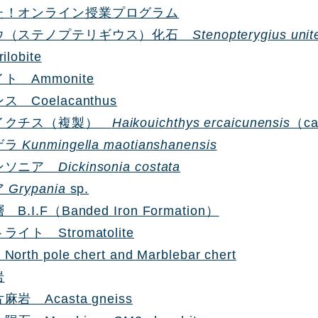
た！オンライン授業プログラム
ウ（ステノプテリギウス）化石
Stenopterygius unit
lobite
ト Ammonite
 Coelacanthus
イクチス（複製）
Haikouichthys ercaicunensis
（ca
ゲラ
Kunmingella maotianshanensis
ンソニア
Dickinsonia costata
ア
Grypania
sp.
.I.F（Banded Iron Formation）
イト Stromatolite
th pole chert and Marblebar chert
岩
岩 Acasta gneiss