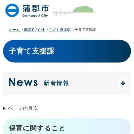
ペ
メ
ー
ニ
ジ
ュ
の
ー
先
を
ホーム
>
組織でさがす
>
こども健康部
>
子育て支援課
頭
飛
で
ば
本
す
し
文
子育て支援課
。
て
本
文
へ
新着情報
ページ内目次
保育に関すること