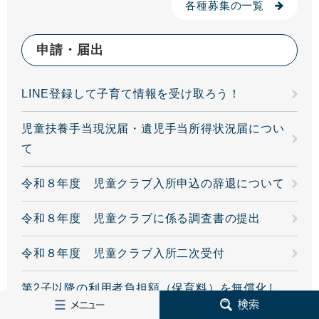
各種募集の一覧
申請・届出
LINE登録して子育て情報を受け取ろう！
児童扶養手当現況届・遺児手当所得状況届につい
て
令和８年度 児童クラブ入所申込の辞退について
令和８年度 児童クラブに係る調査書の提出
令和８年度 児童クラブ入所二次受付
第2子以降の利用者負担額（保育料）を無償化し
メ
検
ます
ニ
索